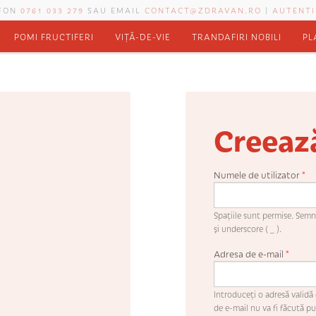
EFON
0761 033 279
SAU EMAIL
CONTACT@ZDRAVAN.RO
|
AUTENTI
POMI FRUCTIFERI
VIȚĂ-DE-VIE
TRANDAFIRI NOBILI
PL
Creeaz
Numele de utilizator
*
Spaţiile sunt permise. Semne
şi underscore ( _ ).
Adresa de e-mail
*
Introduceţi o adresă validă 
de e-mail nu va fi făcută pub