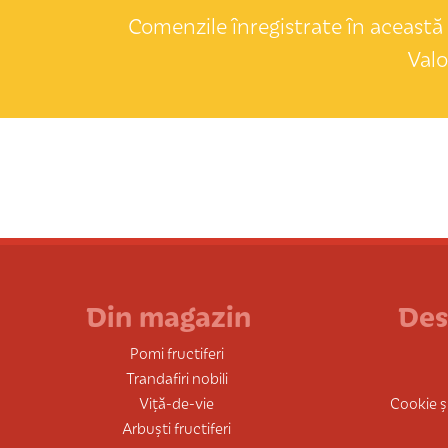
Comenzile înregistrate în această 
Valo
Din magazin
Des
Pomi fructiferi
Trandafiri nobili
Viță-de-vie
Cookie și
Arbuști fructiferi