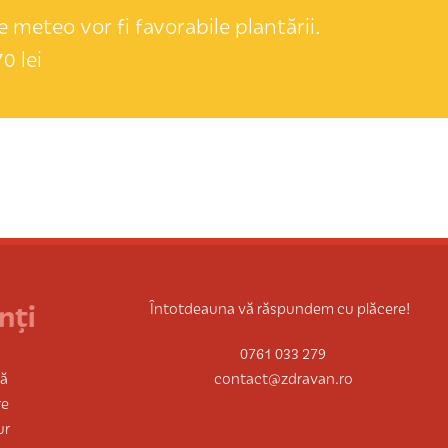
 meteo vor fi favorabile plantării.
0 lei
nți
Întotdeauna vă răspundem cu plăcere!
0761 033 279
tă
contact@zdravan.ro
re
ur