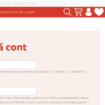
FICARE
|
CREARE CONT
ANIFICATOR DE LIVADĂ
ă cont
le de punctuaţie permise sunt punctul ( . ), cratima ( - ), apostroful ( ' )
de e-mail. Toate mesajele noastre vor fi trimise la această adresă. Adresa
lică şi va fi folosită numai în cazurile în care doriţi schimbarea parolei