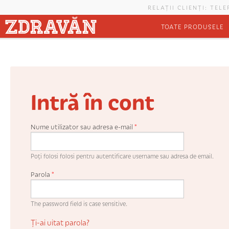
Mergi la conţinutul principal
RELAȚII CLIENȚI: TEL
TOATE PRODUSELE
Intră în cont
Nume utilizator sau adresa e-mail
*
Poți folosi folosi pentru autentificare username sau adresa de email.
Parola
*
The password field is case sensitive.
Ți-ai uitat parola?