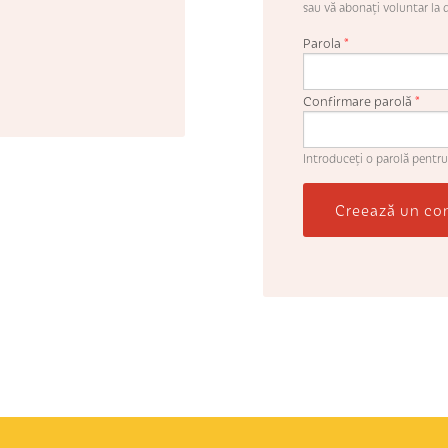
sau vă abonaţi voluntar la d
Parola
*
Confirmare parolă
*
Introduceţi o parolă pentru
Creează un co