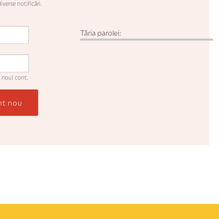
iverse notificări.
Tăria parolei:
 noul cont.
nt nou