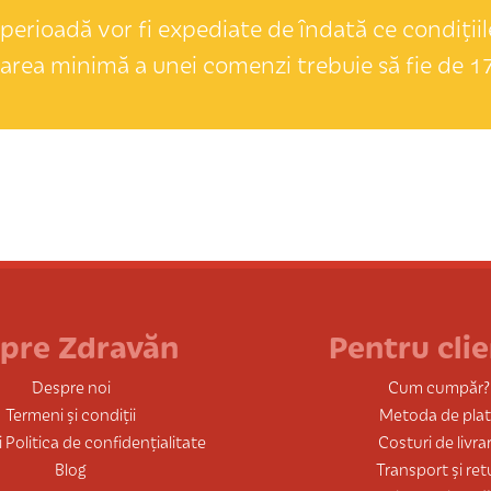
perioadă vor fi expediate de îndată ce condițiile
area minimă a unei comenzi trebuie să fie de 17
pre Zdravăn
Pentru clie
Despre noi
Cum cumpăr?
Termeni și condiții
Metoda de pla
 Politica de confidențialitate
Costuri de livra
Blog
Transport și ret