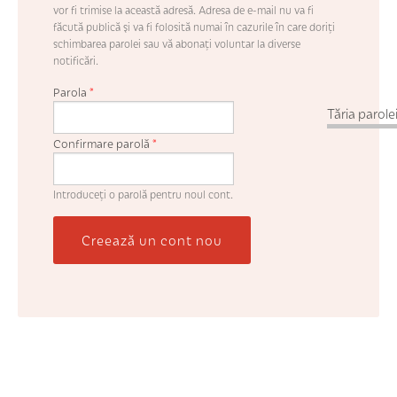
vor fi trimise la această adresă. Adresa de e-mail nu va fi
făcută publică şi va fi folosită numai în cazurile în care doriţi
schimbarea parolei sau vă abonaţi voluntar la diverse
notificări.
Parola
*
Tăria parolei
Confirmare parolă
*
Introduceţi o parolă pentru noul cont.
Creează un cont nou