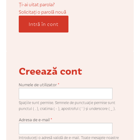
COȘUL MEU
Ți-ai uitat parola?
Solicitaţi o parolă nouă
Intră în cont
CONTUL MEU
WHISHLIST
Creează cont
Numele de utilizator
*
Spaţiile sunt permise. Semnele de punctuaţie permise sunt
punctul ( . ), cratima ( - ), apostroful ( ' ) şi underscore ( _ ).
Adresa de e-mail
*
Introduceţi o adresă validă de e-mail. Toate mesajele noastre