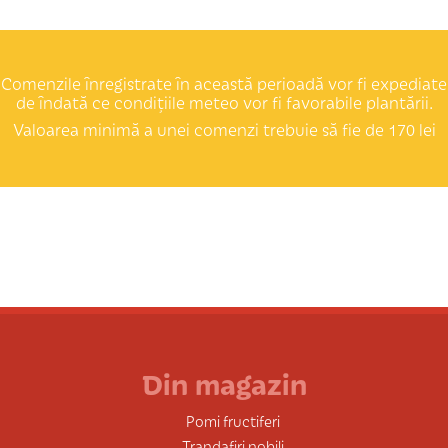
Comenzile înregistrate în această perioadă vor fi expediate
de îndată ce condițiile meteo vor fi favorabile plantării.
Valoarea minimă a unei comenzi trebuie să fie de 170 lei
Din magazin
Pomi fructiferi
Trandafiri nobili