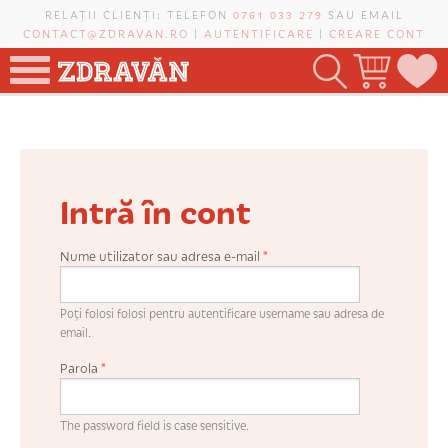
Mergi la conţinutul principal
RELAȚII CLIENȚI: TELEFON
0761 033 279
SAU EMAIL
CONTACT@ZDRAVAN.RO
|
AUTENTIFICARE
|
CREARE CONT
TOATE PRODUSELE
POMI FRUCTIFERI
Intră în cont
VIȚĂ-DE-VIE
TRANDAFIRI NOBILI
Nume utilizator sau adresa e-mail
*
PLANIFICATOR DE LIVADĂ
Poți folosi folosi pentru autentificare username sau adresa de
email.
Parola
*
CAUTĂ ÎN SAIT
The password field is case sensitive.