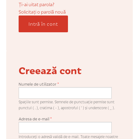
COȘUL MEU
Ți-ai uitat parola?
Solicitaţi o parolă nouă
Intră în cont
CONTUL MEU
WHISHLIST
Creează cont
Numele de utilizator
*
Spaţiile sunt permise. Semnele de punctuaţie permise sunt
punctul ( . ), cratima ( - ), apostroful ( ' ) şi underscore ( _ ).
Adresa de e-mail
*
Introduceţi o adresă validă de e-mail. Toate mesajele noastre