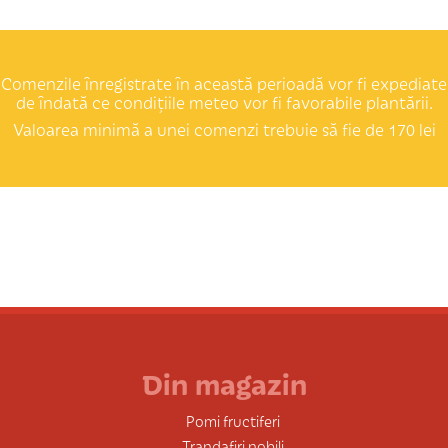
Comenzile înregistrate în această perioadă vor fi expediate
de îndată ce condițiile meteo vor fi favorabile plantării.
Valoarea minimă a unei comenzi trebuie să fie de 170 lei
Din magazin
Pomi fructiferi
Trandafiri nobili