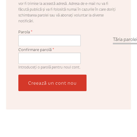
vor fi trimise la această adresă. Adresa de e-mail nu va fi
făcută publică şi va fi folosită numai în cazurile în care doriţi
schimbarea parolei sau vă abonaţi voluntar la diverse
notificări.
Parola
*
Tăria parolei
Confirmare parolă
*
Introduceţi o parolă pentru noul cont.
Creează un cont nou