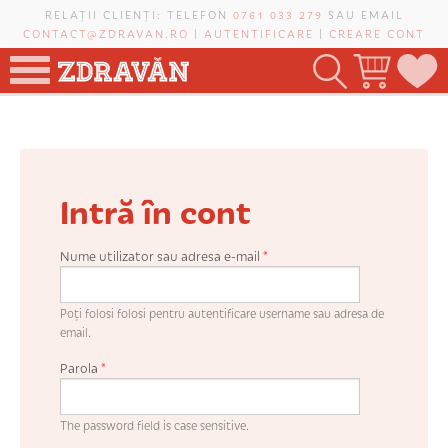
Mergi la conţinutul principal
RELAȚII CLIENȚI: TELEFON
0761 033 279
SAU EMAIL
CONTACT@ZDRAVAN.RO
|
AUTENTIFICARE
|
CREARE CONT
TOATE PRODUSELE
POMI FRUCTIFERI
Intră în cont
VIȚĂ-DE-VIE
TRANDAFIRI NOBILI
Nume utilizator sau adresa e-mail
*
PLANIFICATOR DE LIVADĂ
Poți folosi folosi pentru autentificare username sau adresa de
email.
Parola
*
CAUTĂ ÎN SAIT
The password field is case sensitive.