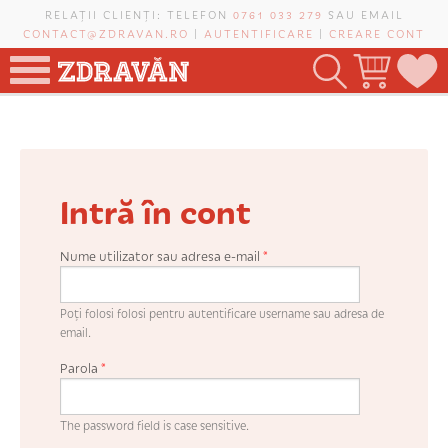
Mergi la conţinutul principal
RELAȚII CLIENȚI: TELEFON
0761 033 279
SAU EMAIL
CONTACT@ZDRAVAN.RO
|
AUTENTIFICARE
|
CREARE CONT
TOATE PRODUSELE
POMI FRUCTIFERI
Intră în cont
VIȚĂ-DE-VIE
TRANDAFIRI NOBILI
Nume utilizator sau adresa e-mail
*
PLANIFICATOR DE LIVADĂ
Poți folosi folosi pentru autentificare username sau adresa de
email.
Parola
*
CAUTĂ ÎN SAIT
The password field is case sensitive.