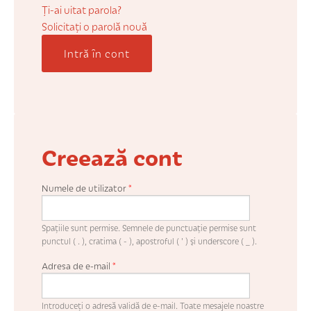
COȘUL MEU
Ți-ai uitat parola?
Solicitaţi o parolă nouă
Intră în cont
CONTUL MEU
WHISHLIST
Creează cont
Numele de utilizator
*
Spaţiile sunt permise. Semnele de punctuaţie permise sunt
punctul ( . ), cratima ( - ), apostroful ( ' ) şi underscore ( _ ).
Adresa de e-mail
*
Introduceţi o adresă validă de e-mail. Toate mesajele noastre