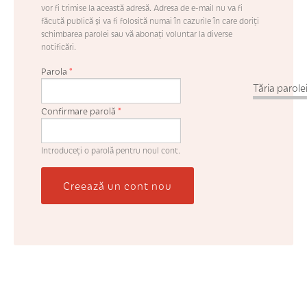
vor fi trimise la această adresă. Adresa de e-mail nu va fi
făcută publică şi va fi folosită numai în cazurile în care doriţi
schimbarea parolei sau vă abonaţi voluntar la diverse
notificări.
Parola
*
Tăria parolei
Confirmare parolă
*
Introduceţi o parolă pentru noul cont.
Creează un cont nou