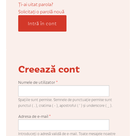
COȘUL MEU
Ți-ai uitat parola?
Solicitaţi o parolă nouă
Intră în cont
CONTUL MEU
WHISHLIST
Creează cont
Numele de utilizator
*
Spaţiile sunt permise. Semnele de punctuaţie permise sunt
punctul ( . ), cratima ( - ), apostroful ( ' ) şi underscore ( _ ).
Adresa de e-mail
*
Introduceţi o adresă validă de e-mail. Toate mesajele noastre