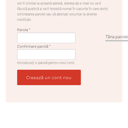
vor fi trimise la această adresă. Adresa de e-mail nu va fi
făcută publică şi va fi folosită numai în cazurile în care doriţi
schimbarea parolei sau vă abonaţi voluntar la diverse
notificări.
Parola
*
Tăria parolei
Confirmare parolă
*
Introduceţi o parolă pentru noul cont.
Creează un cont nou