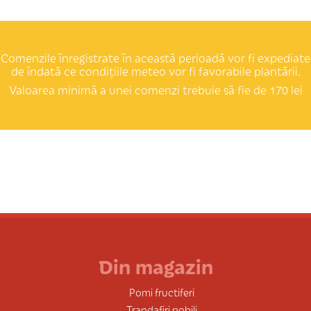
Comenzile înregistrate în această perioadă vor fi expediate
de îndată ce condițiile meteo vor fi favorabile plantării.
Valoarea minimă a unei comenzi trebuie să fie de 170 lei
Din magazin
Pomi fructiferi
Trandafiri nobili