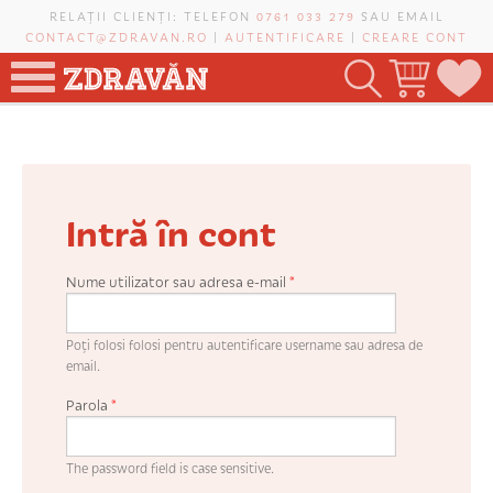
Mergi la conţinutul principal
RELAȚII CLIENȚI: TELEFON
0761 033 279
SAU EMAIL
CONTACT@ZDRAVAN.RO
|
AUTENTIFICARE
|
CREARE CONT
TOATE PRODUSELE
POMI FRUCTIFERI
Intră în cont
VIȚĂ-DE-VIE
TRANDAFIRI NOBILI
Nume utilizator sau adresa e-mail
*
PLANIFICATOR DE LIVADĂ
Poți folosi folosi pentru autentificare username sau adresa de
email.
Parola
*
CAUTĂ ÎN SAIT
The password field is case sensitive.