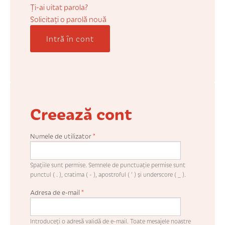
COȘUL MEU
Ți-ai uitat parola?
Solicitaţi o parolă nouă
Intră în cont
CONTUL MEU
WHISHLIST
Creează cont
Numele de utilizator
*
Spaţiile sunt permise. Semnele de punctuaţie permise sunt
punctul ( . ), cratima ( - ), apostroful ( ' ) şi underscore ( _ ).
Adresa de e-mail
*
Introduceţi o adresă validă de e-mail. Toate mesajele noastre