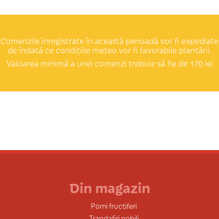
Comenzile înregistrate în această perioadă vor fi expediate
de îndată ce condițiile meteo vor fi favorabile plantării.
Valoarea minimă a unei comenzi trebuie să fie de 170 lei
Din magazin
Pomi fructiferi
Trandafiri nobili