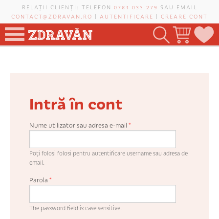
Mergi la conţinutul principal
RELAȚII CLIENȚI: TELEFON
0761 033 279
SAU EMAIL
CONTACT@ZDRAVAN.RO
|
AUTENTIFICARE
|
CREARE CONT
TOATE PRODUSELE
POMI FRUCTIFERI
Intră în cont
VIȚĂ-DE-VIE
TRANDAFIRI NOBILI
Nume utilizator sau adresa e-mail
*
PLANIFICATOR DE LIVADĂ
Poți folosi folosi pentru autentificare username sau adresa de
email.
Parola
*
CAUTĂ ÎN SAIT
The password field is case sensitive.