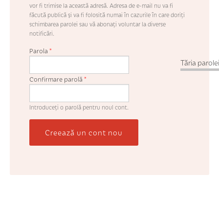
vor fi trimise la această adresă. Adresa de e-mail nu va fi
făcută publică şi va fi folosită numai în cazurile în care doriţi
schimbarea parolei sau vă abonaţi voluntar la diverse
notificări.
Parola
*
Tăria parolei
Confirmare parolă
*
Introduceţi o parolă pentru noul cont.
Creează un cont nou