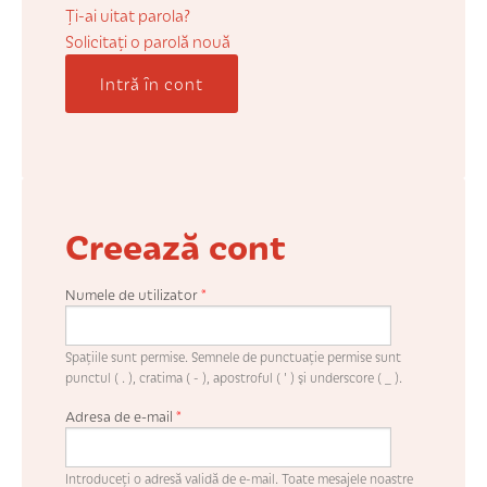
COȘUL MEU
Ți-ai uitat parola?
Solicitaţi o parolă nouă
Intră în cont
CONTUL MEU
WHISHLIST
Creează cont
Numele de utilizator
*
Spaţiile sunt permise. Semnele de punctuaţie permise sunt
punctul ( . ), cratima ( - ), apostroful ( ' ) şi underscore ( _ ).
Adresa de e-mail
*
Introduceţi o adresă validă de e-mail. Toate mesajele noastre