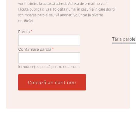
vor fi trimise la această adresă. Adresa de e-mail nu va fi
făcută publică şi va fi folosită numai în cazurile în care doriţi
schimbarea parolei sau vă abonaţi voluntar la diverse
notificări.
Parola
*
Tăria parolei
Confirmare parolă
*
Introduceţi o parolă pentru noul cont.
Creează un cont nou