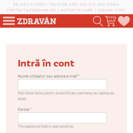
Mergi la conţinutul principal
RELAȚII CLIENȚI: TELEFON
0761 033 279
SAU EMAIL
CONTACT@ZDRAVAN.RO
|
AUTENTIFICARE
|
CREARE CONT
TOATE PRODUSELE
POMI FRUCTIFERI
Intră în cont
VIȚĂ-DE-VIE
TRANDAFIRI NOBILI
Nume utilizator sau adresa e-mail
*
PLANIFICATOR DE LIVADĂ
Poți folosi folosi pentru autentificare username sau adresa de
email.
Parola
*
CAUTĂ ÎN SAIT
The password field is case sensitive.