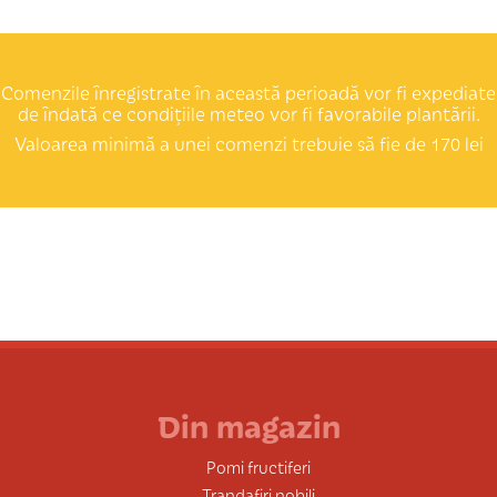
Comenzile înregistrate în această perioadă vor fi expediate
de îndată ce condițiile meteo vor fi favorabile plantării.
Valoarea minimă a unei comenzi trebuie să fie de 170 lei
Din magazin
Pomi fructiferi
Trandafiri nobili