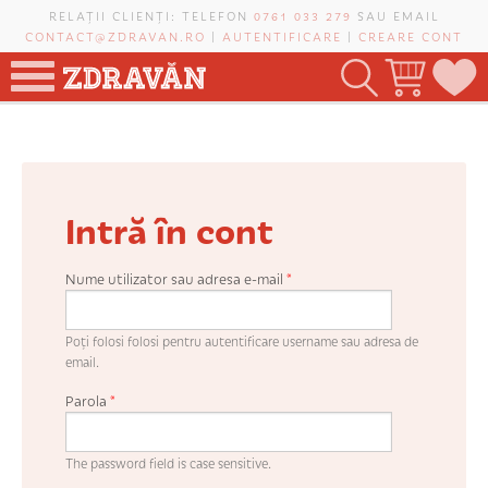
Mergi la conţinutul principal
RELAȚII CLIENȚI: TELEFON
0761 033 279
SAU EMAIL
CONTACT@ZDRAVAN.RO
|
AUTENTIFICARE
|
CREARE CONT
TOATE PRODUSELE
POMI FRUCTIFERI
Intră în cont
VIȚĂ-DE-VIE
TRANDAFIRI NOBILI
Nume utilizator sau adresa e-mail
*
PLANIFICATOR DE LIVADĂ
Poți folosi folosi pentru autentificare username sau adresa de
email.
Parola
*
CAUTĂ ÎN SAIT
The password field is case sensitive.