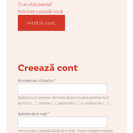
COȘUL MEU
Ți-ai uitat parola?
Solicitaţi o parolă nouă
Intră în cont
CONTUL MEU
WHISHLIST
Creează cont
Numele de utilizator
*
Spaţiile sunt permise. Semnele de punctuaţie permise sunt
punctul ( . ), cratima ( - ), apostroful ( ' ) şi underscore ( _ ).
Adresa de e-mail
*
Introduceţi o adresă validă de e-mail. Toate mesajele noastre