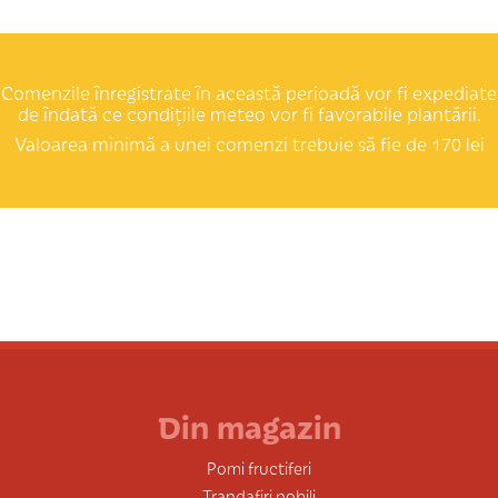
Comenzile înregistrate în această perioadă vor fi expediate
de îndată ce condițiile meteo vor fi favorabile plantării.
Valoarea minimă a unei comenzi trebuie să fie de 170 lei
Din magazin
Pomi fructiferi
Trandafiri nobili