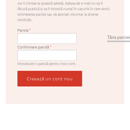
vor fi trimise la această adresă. Adresa de e-mail nu va fi
făcută publică şi va fi folosită numai în cazurile în care doriţi
schimbarea parolei sau vă abonaţi voluntar la diverse
notificări.
Parola
*
Tăria parolei
Confirmare parolă
*
Introduceţi o parolă pentru noul cont.
Creează un cont nou