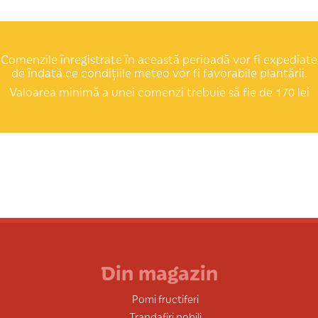
Comenzile înregistrate în această perioadă vor fi expediate
de îndată ce condițiile meteo vor fi favorabile plantării.
Valoarea minimă a unei comenzi trebuie să fie de 170 lei
Din magazin
Pomi fructiferi
Trandafiri nobili