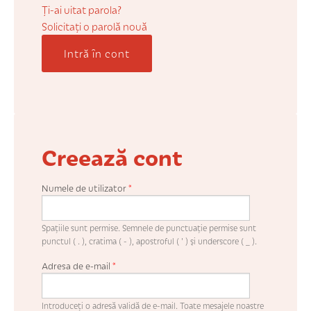
COȘUL MEU
Ți-ai uitat parola?
Solicitaţi o parolă nouă
Intră în cont
CONTUL MEU
WHISHLIST
Creează cont
Numele de utilizator
*
Spaţiile sunt permise. Semnele de punctuaţie permise sunt
punctul ( . ), cratima ( - ), apostroful ( ' ) şi underscore ( _ ).
Adresa de e-mail
*
Introduceţi o adresă validă de e-mail. Toate mesajele noastre