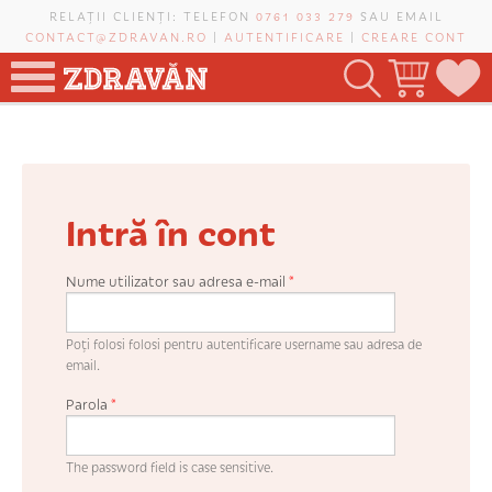
Mergi la conţinutul principal
RELAȚII CLIENȚI: TELEFON
0761 033 279
SAU EMAIL
CONTACT@ZDRAVAN.RO
|
AUTENTIFICARE
|
CREARE CONT
TOATE PRODUSELE
POMI FRUCTIFERI
Intră în cont
VIȚĂ-DE-VIE
TRANDAFIRI NOBILI
Nume utilizator sau adresa e-mail
*
PLANIFICATOR DE LIVADĂ
Poți folosi folosi pentru autentificare username sau adresa de
email.
Parola
*
CAUTĂ ÎN SAIT
The password field is case sensitive.