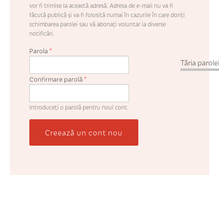
vor fi trimise la această adresă. Adresa de e-mail nu va fi
făcută publică şi va fi folosită numai în cazurile în care doriţi
schimbarea parolei sau vă abonaţi voluntar la diverse
notificări.
Parola
*
Tăria parolei
Confirmare parolă
*
Introduceţi o parolă pentru noul cont.
Creează un cont nou