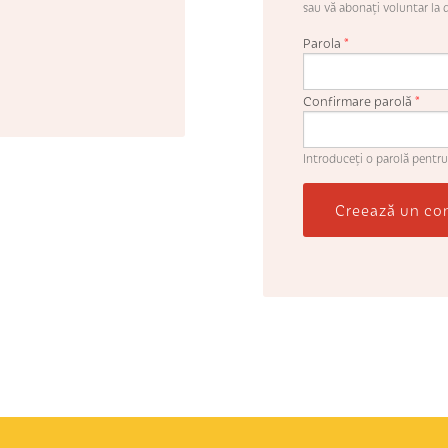
sau vă abonaţi voluntar la d
Parola
*
Confirmare parolă
*
Introduceţi o parolă pentru
Creează un co