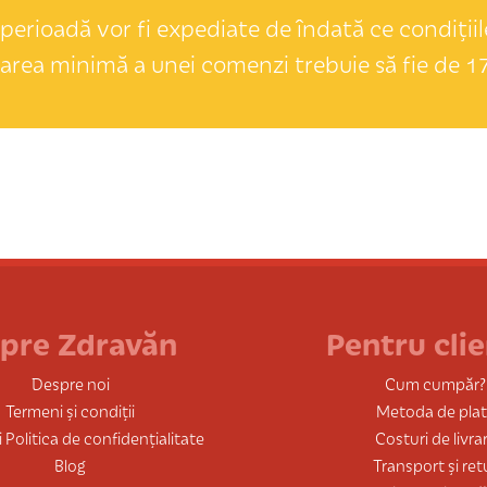
perioadă vor fi expediate de îndată ce condițiile
area minimă a unei comenzi trebuie să fie de 17
pre Zdravăn
Pentru clie
Despre noi
Cum cumpăr?
Termeni și condiții
Metoda de pla
 Politica de confidențialitate
Costuri de livra
Blog
Transport și ret