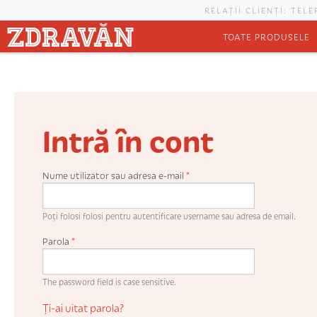
Mergi la conţinutul principal
RELAȚII CLIENȚI: TEL
TOATE PRODUSELE
Intră în cont
Nume utilizator sau adresa e-mail
*
Poți folosi folosi pentru autentificare username sau adresa de email.
Parola
*
The password field is case sensitive.
Ți-ai uitat parola?