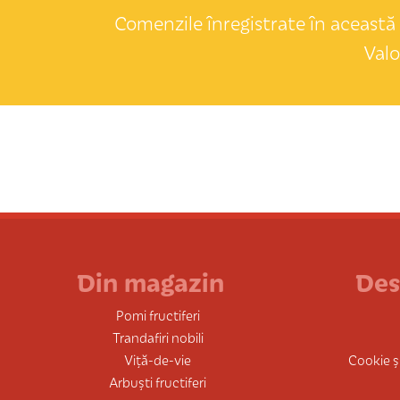
Comenzile înregistrate în această 
Valo
Din magazin
Des
Pomi fructiferi
Trandafiri nobili
Viță-de-vie
Cookie și
Arbuști fructiferi