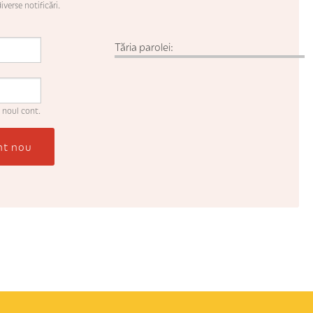
iverse notificări.
Tăria parolei:
 noul cont.
nt nou