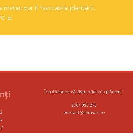
 meteo vor fi favorabile plantării.
0 lei
nți
Întotdeauna vă răspundem cu plăcere!
0761 033 279
tă
contact@zdravan.ro
re
ur