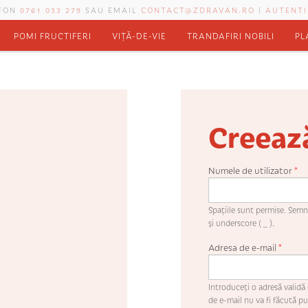
EFON
0761 033 279
SAU EMAIL
CONTACT@ZDRAVAN.RO
|
AUTENTI
POMI FRUCTIFERI
VIȚĂ-DE-VIE
TRANDAFIRI NOBILI
PL
Creeaz
Numele de utilizator
*
Spaţiile sunt permise. Semne
şi underscore ( _ ).
Adresa de e-mail
*
Introduceţi o adresă validă 
de e-mail nu va fi făcută pub