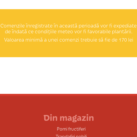
Comenzile înregistrate în această perioadă vor fi expediate
de îndată ce condițiile meteo vor fi favorabile plantării.
Valoarea minimă a unei comenzi trebuie să fie de 170 lei
Din magazin
Pomi fructiferi
Trandafiri nobili