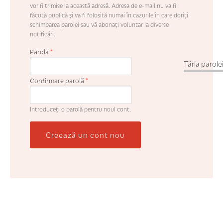
vor fi trimise la această adresă. Adresa de e-mail nu va fi
făcută publică şi va fi folosită numai în cazurile în care doriţi
schimbarea parolei sau vă abonaţi voluntar la diverse
notificări.
Parola
*
Tăria parolei
Confirmare parolă
*
Introduceţi o parolă pentru noul cont.
Creează un cont nou