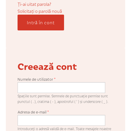
COȘUL MEU
Ți-ai uitat parola?
Solicitaţi o parolă nouă
Intră în cont
CONTUL MEU
WHISHLIST
Creează cont
Numele de utilizator
*
Spaţiile sunt permise. Semnele de punctuaţie permise sunt
punctul ( . ), cratima ( - ), apostroful ( ' ) şi underscore ( _ ).
Adresa de e-mail
*
Introduceţi o adresă validă de e-mail. Toate mesajele noastre