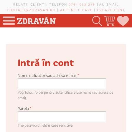
Mergi la conţinutul principal
RELAȚII CLIENȚI: TELEFON
0761 033 279
SAU EMAIL
CONTACT@ZDRAVAN.RO
|
AUTENTIFICARE
|
CREARE CONT
TOATE PRODUSELE
POMI FRUCTIFERI
Intră în cont
VIȚĂ-DE-VIE
TRANDAFIRI NOBILI
Nume utilizator sau adresa e-mail
*
PLANIFICATOR DE LIVADĂ
Poți folosi folosi pentru autentificare username sau adresa de
email.
Parola
*
CAUTĂ ÎN SAIT
The password field is case sensitive.