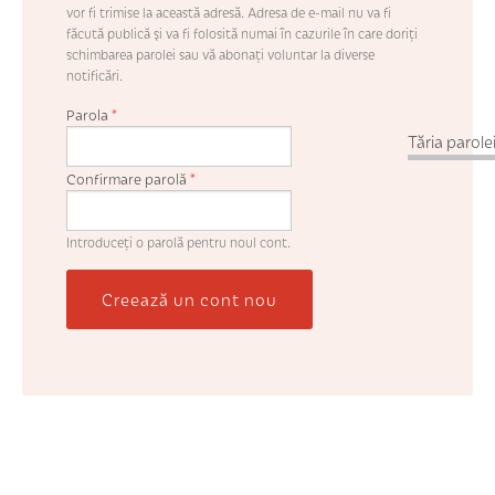
vor fi trimise la această adresă. Adresa de e-mail nu va fi
făcută publică şi va fi folosită numai în cazurile în care doriţi
schimbarea parolei sau vă abonaţi voluntar la diverse
notificări.
Parola
*
Tăria parolei
Confirmare parolă
*
Introduceţi o parolă pentru noul cont.
Creează un cont nou