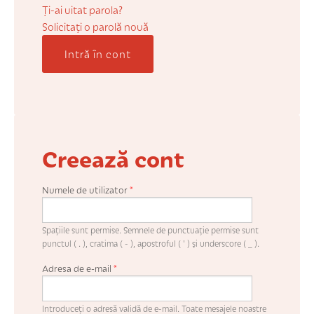
COȘUL MEU
Ți-ai uitat parola?
Solicitaţi o parolă nouă
Intră în cont
CONTUL MEU
WHISHLIST
Creează cont
Numele de utilizator
*
Spaţiile sunt permise. Semnele de punctuaţie permise sunt
punctul ( . ), cratima ( - ), apostroful ( ' ) şi underscore ( _ ).
Adresa de e-mail
*
Introduceţi o adresă validă de e-mail. Toate mesajele noastre