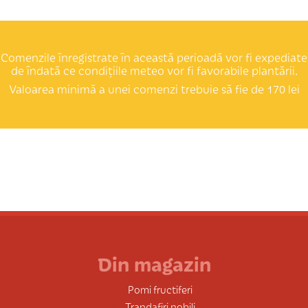
Comenzile înregistrate în această perioadă vor fi expediate
de îndată ce condițiile meteo vor fi favorabile plantării.
Valoarea minimă a unei comenzi trebuie să fie de 170 lei
Din magazin
Pomi fructiferi
Trandafiri nobili