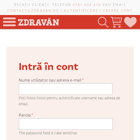
Mergi la conţinutul principal
RELAȚII CLIENȚI: TELEFON
0761 033 279
SAU EMAIL
CONTACT@ZDRAVAN.RO
|
AUTENTIFICARE
|
CREARE CONT
TOATE PRODUSELE
POMI FRUCTIFERI
Intră în cont
VIȚĂ-DE-VIE
TRANDAFIRI NOBILI
Nume utilizator sau adresa e-mail
*
PLANIFICATOR DE LIVADĂ
Poți folosi folosi pentru autentificare username sau adresa de
email.
Parola
*
CAUTĂ ÎN SAIT
The password field is case sensitive.