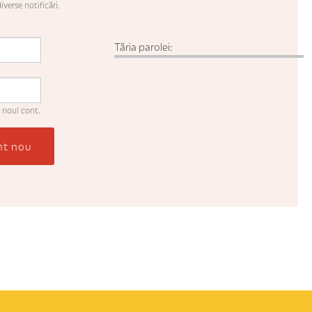
iverse notificări.
Tăria parolei:
 noul cont.
nt nou