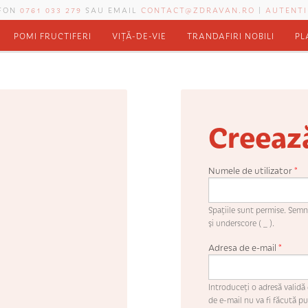
EFON
0761 033 279
SAU EMAIL
CONTACT@ZDRAVAN.RO
|
AUTENTI
POMI FRUCTIFERI
VIȚĂ-DE-VIE
TRANDAFIRI NOBILI
PL
Creeaz
Numele de utilizator
*
Spaţiile sunt permise. Semne
şi underscore ( _ ).
Adresa de e-mail
*
Introduceţi o adresă validă 
de e-mail nu va fi făcută pub