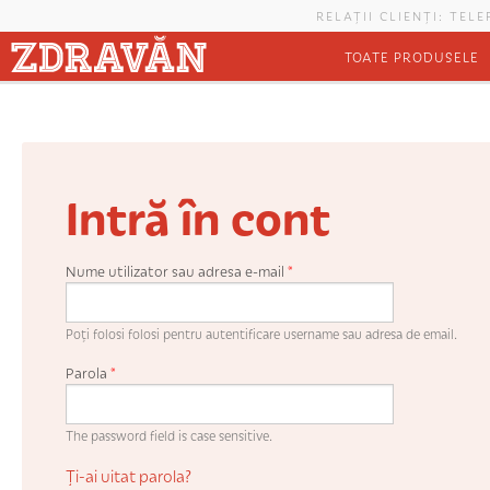
Mergi la conţinutul principal
RELAȚII CLIENȚI: TEL
TOATE PRODUSELE
Intră în cont
Nume utilizator sau adresa e-mail
*
Poți folosi folosi pentru autentificare username sau adresa de email.
Parola
*
The password field is case sensitive.
Ți-ai uitat parola?