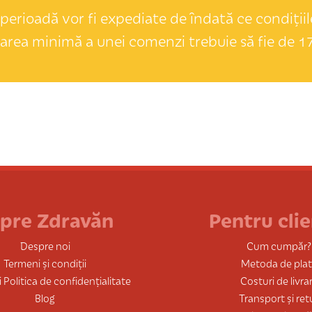
perioadă vor fi expediate de îndată ce condițiile
area minimă a unei comenzi trebuie să fie de 17
pre Zdravăn
Pentru clie
Despre noi
Cum cumpăr?
Termeni și condiții
Metoda de pla
 Politica de confidențialitate
Costuri de livra
Blog
Transport și ret