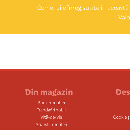
Comenzile înregistrate în această 
Valo
Din magazin
Des
Pomi fructiferi
Trandafiri nobili
Viță-de-vie
Cookie și
Arbuști fructiferi