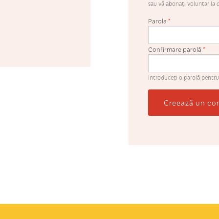
sau vă abonaţi voluntar la d
Parola
*
Confirmare parolă
*
Introduceţi o parolă pentru
Creează un co