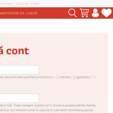
FICARE
|
CREARE CONT
ANIFICATOR DE LIVADĂ
ă cont
le de punctuaţie permise sunt punctul ( . ), cratima ( - ), apostroful ( ' )
de e-mail. Toate mesajele noastre vor fi trimise la această adresă. Adresa
lică şi va fi folosită numai în cazurile în care doriţi schimbarea parolei