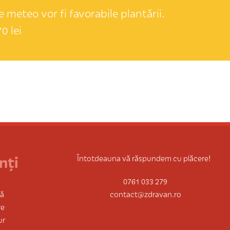
 meteo vor fi favorabile plantării.
0 lei
nți
Întotdeauna vă răspundem cu plăcere!
0761 033 279
tă
contact@zdravan.ro
re
ur