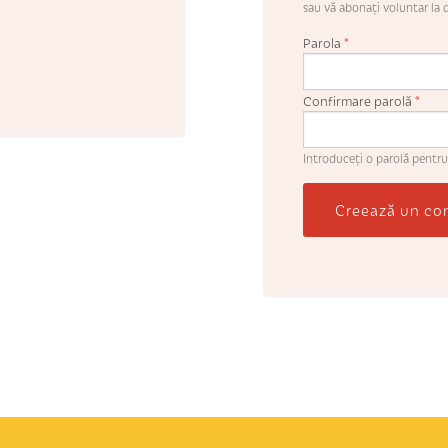
sau vă abonaţi voluntar la d
Parola
*
Confirmare parolă
*
Introduceţi o parolă pentru
Creează un co