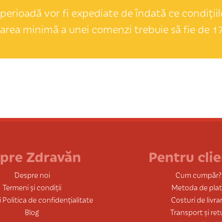
perioadă vor fi expediate de îndată ce condițiile
area minimă a unei comenzi trebuie să fie de 17
pre Zdravăn
Pentru clie
Despre noi
Cum cumpăr?
Termeni și condiții
Metoda de pla
 Politica de confidențialitate
Costuri de livra
Blog
Transport și ret