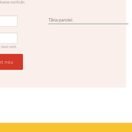
iverse notificări.
Tăria parolei:
 noul cont.
nt nou