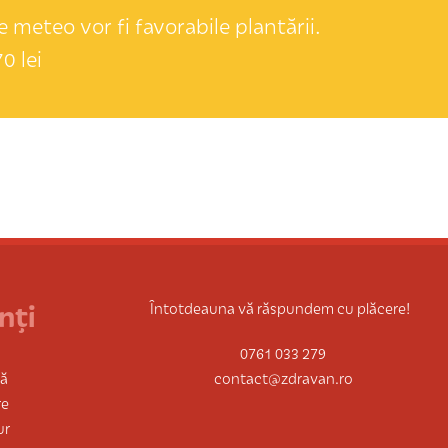
 meteo vor fi favorabile plantării.
0 lei
nți
Întotdeauna vă răspundem cu plăcere!
0761 033 279
tă
contact@zdravan.ro
re
ur