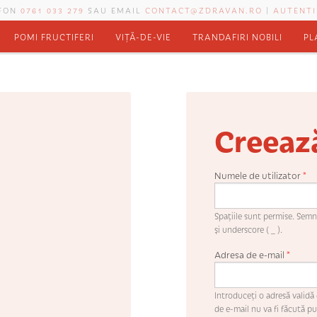
EFON
0761 033 279
SAU EMAIL
CONTACT@ZDRAVAN.RO
|
AUTENTI
POMI FRUCTIFERI
VIȚĂ-DE-VIE
TRANDAFIRI NOBILI
PL
Creeaz
Numele de utilizator
*
Spaţiile sunt permise. Semne
şi underscore ( _ ).
Adresa de e-mail
*
Introduceţi o adresă validă 
de e-mail nu va fi făcută pub