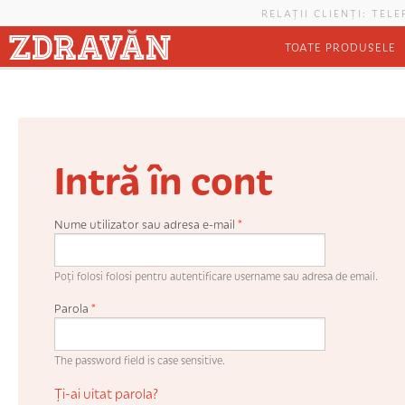
Mergi la conţinutul principal
RELAȚII CLIENȚI: TEL
TOATE PRODUSELE
Intră în cont
Nume utilizator sau adresa e-mail
*
Poți folosi folosi pentru autentificare username sau adresa de email.
Parola
*
The password field is case sensitive.
Ți-ai uitat parola?