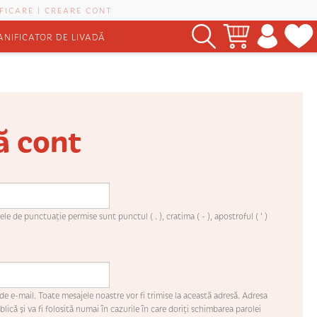
FICARE
|
CREARE CONT
ANIFICATOR DE LIVADĂ
ă cont
le de punctuaţie permise sunt punctul ( . ), cratima ( - ), apostroful ( ' )
de e-mail. Toate mesajele noastre vor fi trimise la această adresă. Adresa
lică şi va fi folosită numai în cazurile în care doriţi schimbarea parolei