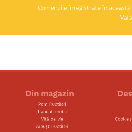
Comenzile înregistrate în această 
Valo
Din magazin
Des
Pomi fructiferi
Trandafiri nobili
Viță-de-vie
Cookie și
Arbuști fructiferi