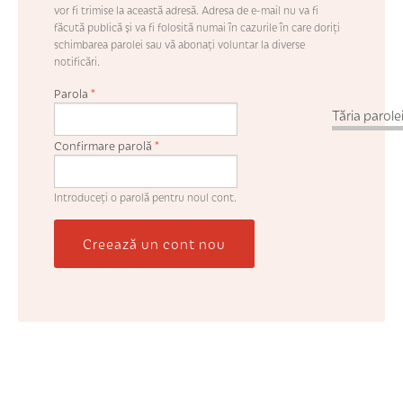
vor fi trimise la această adresă. Adresa de e-mail nu va fi
făcută publică şi va fi folosită numai în cazurile în care doriţi
schimbarea parolei sau vă abonaţi voluntar la diverse
notificări.
Parola
*
Tăria parolei
Confirmare parolă
*
Introduceţi o parolă pentru noul cont.
Creează un cont nou