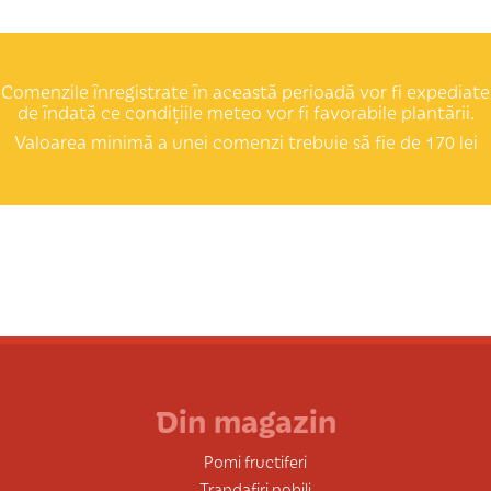
Comenzile înregistrate în această perioadă vor fi expediate
de îndată ce condițiile meteo vor fi favorabile plantării.
Valoarea minimă a unei comenzi trebuie să fie de 170 lei
Din magazin
Pomi fructiferi
Trandafiri nobili