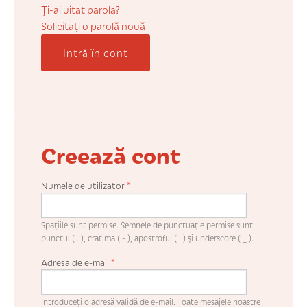
COȘUL MEU
Ți-ai uitat parola?
Solicitaţi o parolă nouă
Intră în cont
CONTUL MEU
WHISHLIST
Creează cont
Numele de utilizator
*
Spaţiile sunt permise. Semnele de punctuaţie permise sunt
punctul ( . ), cratima ( - ), apostroful ( ' ) şi underscore ( _ ).
Adresa de e-mail
*
Introduceţi o adresă validă de e-mail. Toate mesajele noastre