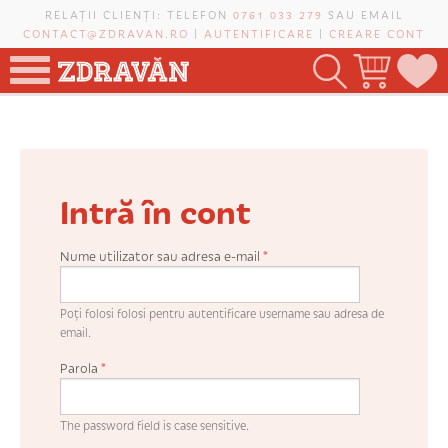
Mergi la conţinutul principal
RELAȚII CLIENȚI: TELEFON
0761 033 279
SAU EMAIL
CONTACT@ZDRAVAN.RO
|
AUTENTIFICARE
|
CREARE CONT
TOATE PRODUSELE
POMI FRUCTIFERI
Intră în cont
VIȚĂ-DE-VIE
TRANDAFIRI NOBILI
Nume utilizator sau adresa e-mail
*
PLANIFICATOR DE LIVADĂ
Poți folosi folosi pentru autentificare username sau adresa de
email.
Parola
*
CAUTĂ ÎN SAIT
The password field is case sensitive.