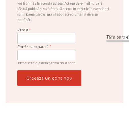
vor fi trimise la această adresă. Adresa de e-mail nu va fi
făcută publică şi va fi folosită numai în cazurile în care doriţi
schimbarea parolei sau vă abonaţi voluntar la diverse
notificări.
Parola
*
Tăria parolei
Confirmare parolă
*
Introduceţi o parolă pentru noul cont.
Creează un cont nou