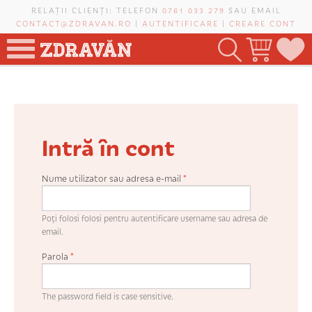
Mergi la conţinutul principal
RELAȚII CLIENȚI: TELEFON
0761 033 279
SAU EMAIL
CONTACT@ZDRAVAN.RO
|
AUTENTIFICARE
|
CREARE CONT
TOATE PRODUSELE
POMI FRUCTIFERI
Intră în cont
VIȚĂ-DE-VIE
TRANDAFIRI NOBILI
Nume utilizator sau adresa e-mail
*
PLANIFICATOR DE LIVADĂ
Poți folosi folosi pentru autentificare username sau adresa de
email.
Parola
*
CAUTĂ ÎN SAIT
The password field is case sensitive.