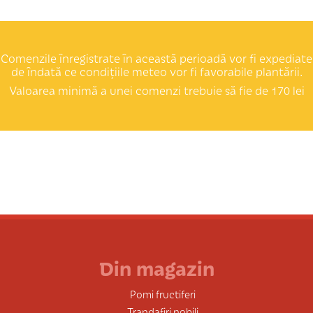
Comenzile înregistrate în această perioadă vor fi expediate
de îndată ce condițiile meteo vor fi favorabile plantării.
Valoarea minimă a unei comenzi trebuie să fie de 170 lei
Din magazin
Pomi fructiferi
Trandafiri nobili