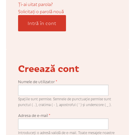
COȘUL MEU
Ți-ai uitat parola?
Solicitaţi o parolă nouă
Intră în cont
CONTUL MEU
WHISHLIST
Creează cont
Numele de utilizator
*
Spaţiile sunt permise. Semnele de punctuaţie permise sunt
punctul ( . ), cratima ( - ), apostroful ( ' ) şi underscore ( _ ).
Adresa de e-mail
*
Introduceţi o adresă validă de e-mail. Toate mesajele noastre