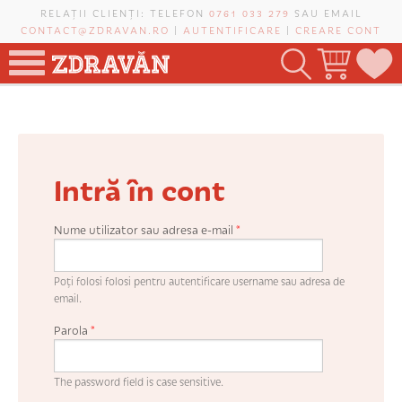
Mergi la conţinutul principal
RELAȚII CLIENȚI: TELEFON
0761 033 279
SAU EMAIL
CONTACT@ZDRAVAN.RO
|
AUTENTIFICARE
|
CREARE CONT
TOATE PRODUSELE
POMI FRUCTIFERI
Intră în cont
VIȚĂ-DE-VIE
TRANDAFIRI NOBILI
Nume utilizator sau adresa e-mail
*
PLANIFICATOR DE LIVADĂ
Poți folosi folosi pentru autentificare username sau adresa de
email.
Parola
*
CAUTĂ ÎN SAIT
The password field is case sensitive.