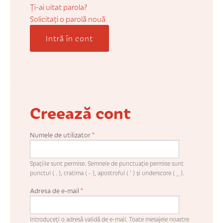
COȘUL MEU
Ți-ai uitat parola?
Solicitaţi o parolă nouă
Intră în cont
CONTUL MEU
WHISHLIST
Creează cont
Numele de utilizator
*
Spaţiile sunt permise. Semnele de punctuaţie permise sunt
punctul ( . ), cratima ( - ), apostroful ( ' ) şi underscore ( _ ).
Adresa de e-mail
*
Introduceţi o adresă validă de e-mail. Toate mesajele noastre