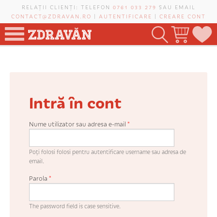
Mergi la conţinutul principal
RELAȚII CLIENȚI: TELEFON
0761 033 279
SAU EMAIL
CONTACT@ZDRAVAN.RO
|
AUTENTIFICARE
|
CREARE CONT
TOATE PRODUSELE
POMI FRUCTIFERI
Intră în cont
VIȚĂ-DE-VIE
TRANDAFIRI NOBILI
Nume utilizator sau adresa e-mail
*
PLANIFICATOR DE LIVADĂ
Poți folosi folosi pentru autentificare username sau adresa de
email.
Parola
*
CAUTĂ ÎN SAIT
The password field is case sensitive.