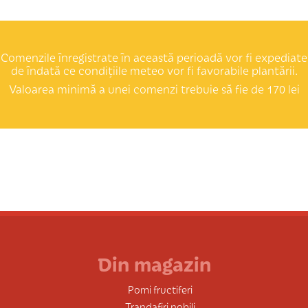
Comenzile înregistrate în această perioadă vor fi expediate
de îndată ce condițiile meteo vor fi favorabile plantării.
Valoarea minimă a unei comenzi trebuie să fie de 170 lei
Din magazin
Pomi fructiferi
Trandafiri nobili