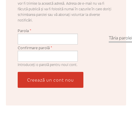
vor fi trimise la această adresă. Adresa de e-mail nu va fi
făcută publică şi va fi folosită numai în cazurile în care doriţi
schimbarea parolei sau vă abonaţi voluntar la diverse
notificări.
Parola
*
Tăria parolei
Confirmare parolă
*
Introduceţi o parolă pentru noul cont.
Creează un cont nou