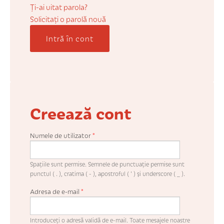
COȘUL MEU
Ți-ai uitat parola?
Solicitaţi o parolă nouă
Intră în cont
CONTUL MEU
WHISHLIST
Creează cont
Numele de utilizator
*
Spaţiile sunt permise. Semnele de punctuaţie permise sunt
punctul ( . ), cratima ( - ), apostroful ( ' ) şi underscore ( _ ).
Adresa de e-mail
*
Introduceţi o adresă validă de e-mail. Toate mesajele noastre