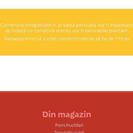
Comenzile înregistrate în această perioadă vor fi expediate
de îndată ce condițiile meteo vor fi favorabile plantării.
Valoarea minimă a unei comenzi trebuie să fie de 170 lei
Din magazin
Pomi fructiferi
Trandafiri nobili