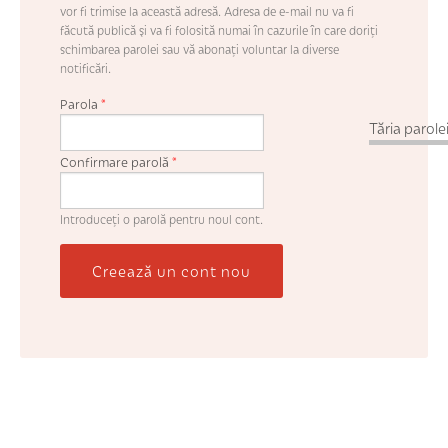
vor fi trimise la această adresă. Adresa de e-mail nu va fi
făcută publică şi va fi folosită numai în cazurile în care doriţi
schimbarea parolei sau vă abonaţi voluntar la diverse
notificări.
Parola
*
Tăria parolei
Confirmare parolă
*
Introduceţi o parolă pentru noul cont.
Creează un cont nou