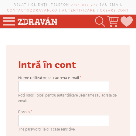
Mergi la conţinutul principal
RELAȚII CLIENȚI: TELEFON
0761 033 279
SAU EMAIL
CONTACT@ZDRAVAN.RO
|
AUTENTIFICARE
|
CREARE CONT
TOATE PRODUSELE
POMI FRUCTIFERI
Intră în cont
VIȚĂ-DE-VIE
TRANDAFIRI NOBILI
Nume utilizator sau adresa e-mail
*
PLANIFICATOR DE LIVADĂ
Poți folosi folosi pentru autentificare username sau adresa de
email.
Parola
*
CAUTĂ ÎN SAIT
The password field is case sensitive.