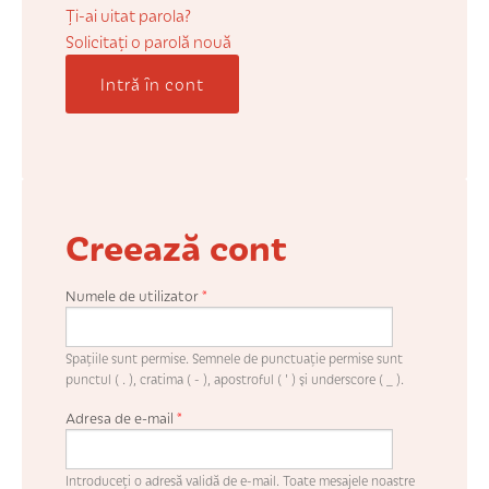
COȘUL MEU
Ți-ai uitat parola?
Solicitaţi o parolă nouă
Intră în cont
CONTUL MEU
WHISHLIST
Creează cont
Numele de utilizator
*
Spaţiile sunt permise. Semnele de punctuaţie permise sunt
punctul ( . ), cratima ( - ), apostroful ( ' ) şi underscore ( _ ).
Adresa de e-mail
*
Introduceţi o adresă validă de e-mail. Toate mesajele noastre