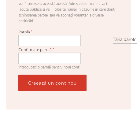
vor fi trimise la această adresă. Adresa de e-mail nu va fi
făcută publică şi va fi folosită numai în cazurile în care doriţi
schimbarea parolei sau vă abonaţi voluntar la diverse
notificări.
Parola
*
Tăria parolei
Confirmare parolă
*
Introduceţi o parolă pentru noul cont.
Creează un cont nou