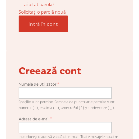
COȘUL MEU
Ți-ai uitat parola?
Solicitaţi o parolă nouă
Intră în cont
CONTUL MEU
WHISHLIST
Creează cont
Numele de utilizator
*
Spaţiile sunt permise. Semnele de punctuaţie permise sunt
punctul ( . ), cratima ( - ), apostroful ( ' ) şi underscore ( _ ).
Adresa de e-mail
*
Introduceţi o adresă validă de e-mail. Toate mesajele noastre