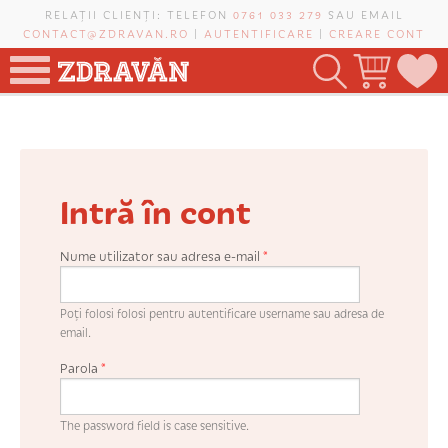
Mergi la conţinutul principal
RELAȚII CLIENȚI: TELEFON
0761 033 279
SAU EMAIL
CONTACT@ZDRAVAN.RO
|
AUTENTIFICARE
|
CREARE CONT
TOATE PRODUSELE
POMI FRUCTIFERI
Intră în cont
VIȚĂ-DE-VIE
TRANDAFIRI NOBILI
Nume utilizator sau adresa e-mail
*
PLANIFICATOR DE LIVADĂ
Poți folosi folosi pentru autentificare username sau adresa de
email.
Parola
*
CAUTĂ ÎN SAIT
The password field is case sensitive.