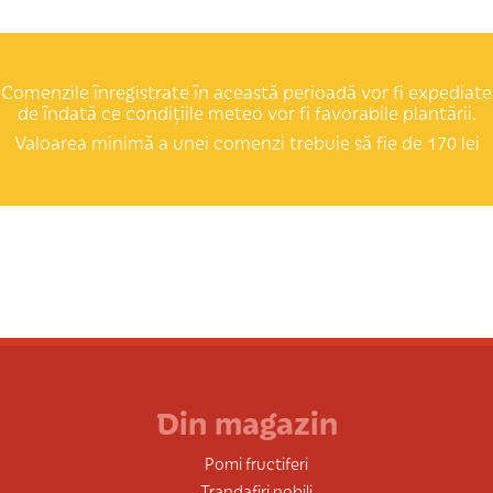
Comenzile înregistrate în această perioadă vor fi expediate
de îndată ce condițiile meteo vor fi favorabile plantării.
Valoarea minimă a unei comenzi trebuie să fie de 170 lei
Din magazin
Pomi fructiferi
Trandafiri nobili