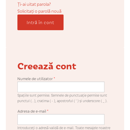
COȘUL MEU
Ți-ai uitat parola?
Solicitaţi o parolă nouă
Intră în cont
CONTUL MEU
WHISHLIST
Creează cont
Numele de utilizator
*
Spaţiile sunt permise. Semnele de punctuaţie permise sunt
punctul ( . ), cratima ( - ), apostroful ( ' ) şi underscore ( _ ).
Adresa de e-mail
*
Introduceţi o adresă validă de e-mail. Toate mesajele noastre