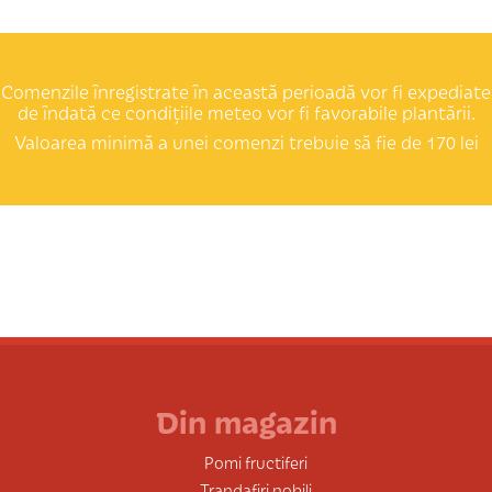
Comenzile înregistrate în această perioadă vor fi expediate
de îndată ce condițiile meteo vor fi favorabile plantării.
Valoarea minimă a unei comenzi trebuie să fie de 170 lei
Din magazin
Pomi fructiferi
Trandafiri nobili