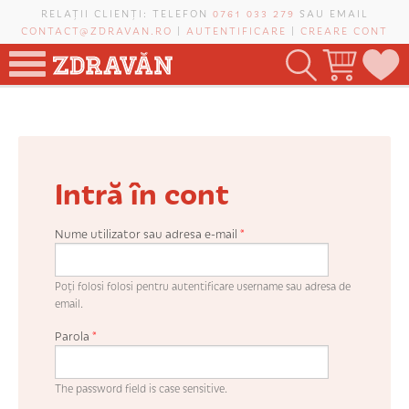
Mergi la conţinutul principal
RELAȚII CLIENȚI: TELEFON
0761 033 279
SAU EMAIL
CONTACT@ZDRAVAN.RO
|
AUTENTIFICARE
|
CREARE CONT
TOATE PRODUSELE
POMI FRUCTIFERI
Intră în cont
VIȚĂ-DE-VIE
TRANDAFIRI NOBILI
Nume utilizator sau adresa e-mail
*
PLANIFICATOR DE LIVADĂ
Poți folosi folosi pentru autentificare username sau adresa de
email.
Parola
*
CAUTĂ ÎN SAIT
The password field is case sensitive.