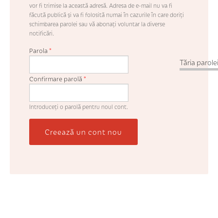
vor fi trimise la această adresă. Adresa de e-mail nu va fi
făcută publică şi va fi folosită numai în cazurile în care doriţi
schimbarea parolei sau vă abonaţi voluntar la diverse
notificări.
Parola
*
Tăria parolei
Confirmare parolă
*
Introduceţi o parolă pentru noul cont.
Creează un cont nou