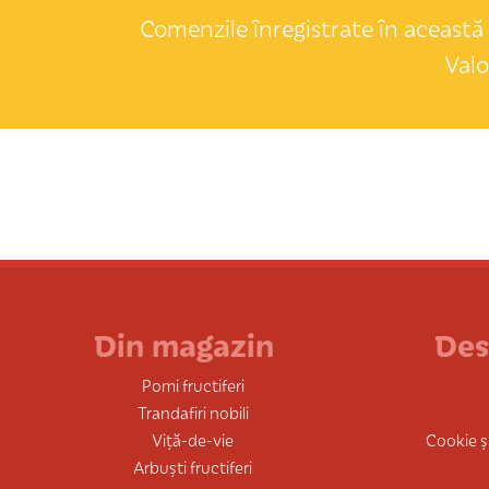
Comenzile înregistrate în această 
Valo
Din magazin
Des
Pomi fructiferi
Trandafiri nobili
Viță-de-vie
Cookie și
Arbuști fructiferi