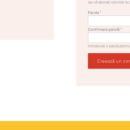
sau vă abonaţi voluntar la d
Parola
*
Confirmare parolă
*
Introduceţi o parolă pentru
Creează un co