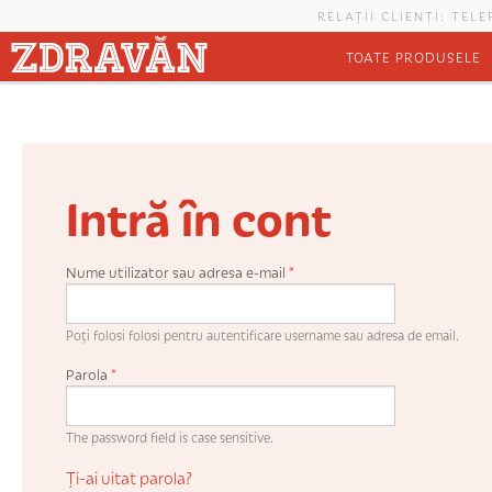
Mergi la conţinutul principal
RELAȚII CLIENȚI: TEL
TOATE PRODUSELE
Intră în cont
Nume utilizator sau adresa e-mail
*
Poți folosi folosi pentru autentificare username sau adresa de email.
Parola
*
The password field is case sensitive.
Ți-ai uitat parola?