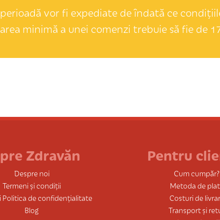
perioadă vor fi expediate de îndată ce condițiile
area minimă a unei comenzi trebuie să fie de 17
pre Zdravăn
Pentru clie
Despre noi
Cum cumpăr?
Termeni și condiții
Metoda de pla
 Politica de confidențialitate
Costuri de livra
Blog
Transport și ret