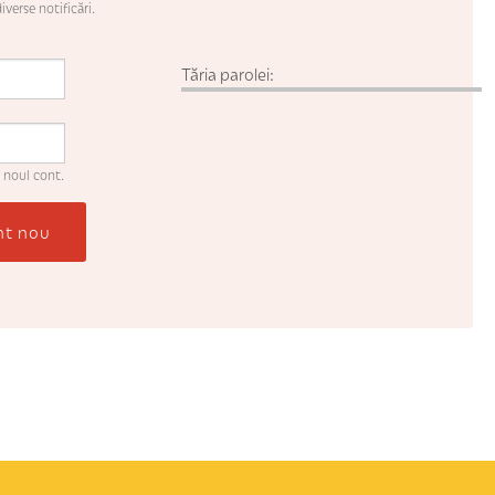
iverse notificări.
Tăria parolei:
 noul cont.
nt nou