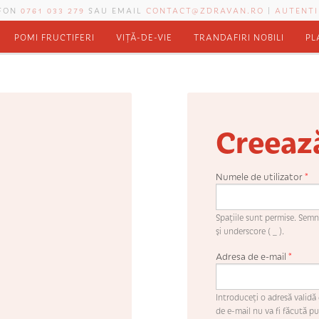
EFON
0761 033 279
SAU EMAIL
CONTACT@ZDRAVAN.RO
|
AUTENTI
POMI FRUCTIFERI
VIȚĂ-DE-VIE
TRANDAFIRI NOBILI
PL
Creeaz
Numele de utilizator
*
Spaţiile sunt permise. Semne
şi underscore ( _ ).
Adresa de e-mail
*
Introduceţi o adresă validă 
de e-mail nu va fi făcută pub