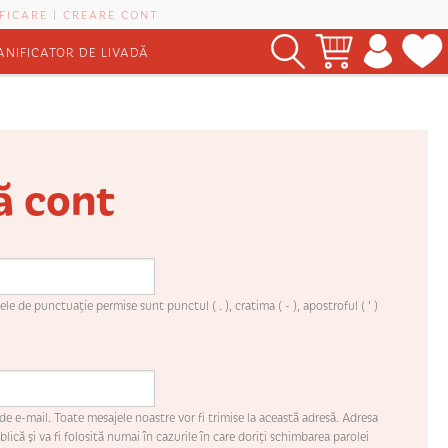
FICARE
|
CREARE CONT
ANIFICATOR DE LIVADĂ
ă cont
le de punctuaţie permise sunt punctul ( . ), cratima ( - ), apostroful ( ' )
de e-mail. Toate mesajele noastre vor fi trimise la această adresă. Adresa
lică şi va fi folosită numai în cazurile în care doriţi schimbarea parolei