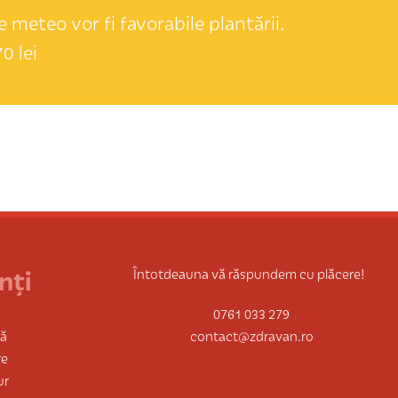
 meteo vor fi favorabile plantării.
0 lei
nți
Întotdeauna vă răspundem cu plăcere!
0761 033 279
tă
contact@zdravan.ro
re
ur