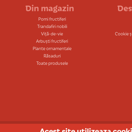
Din magazin
Des
Pomi fructiferi
Trandafiri nobili
Viță-de-vie
Cookie și
Arbuști fructiferi
Plante ornamentale
Răsaduri
Toate produsele
Acest site utilizeaza cooki