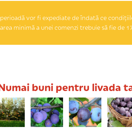
perioadă vor fi expediate de îndată ce condițiile
area minimă a unei comenzi trebuie să fie de 17
Numai buni pentru livada t
Generos
Centenar
Anna Späth
D'Agen