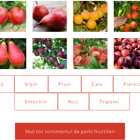
Nectared
Williams roşu
Harcot
Cardinal
Daciana
Starkrimson
Filip
Delicios du
roșu
eș
Vișin
Prun
Cais
Piersi
Smochin
Nuc
Tripomi
Vezi tot sortimentul de pomi fructiferi