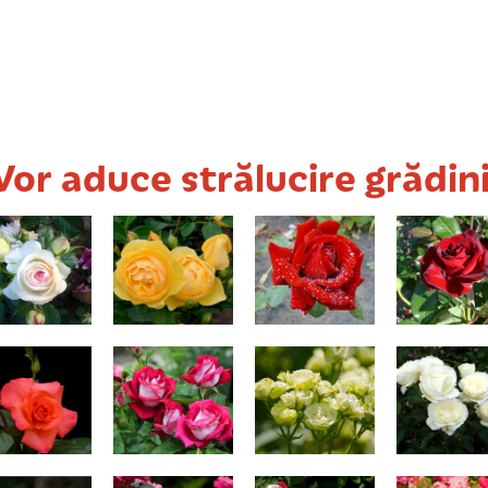
Vor aduce strălucire grădini
Edenul alb
Graham Thomas
Ingrid Bergman
Black Mag
stofor Columb
Anis
Green Iceberg
Blanc Que
Elisabet