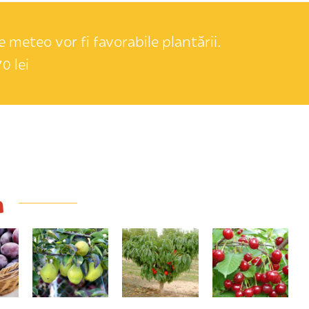
 meteo vor fi favorabile plantării.
0 lei
a
Doina
Nectarin pitic
Mocăneşti