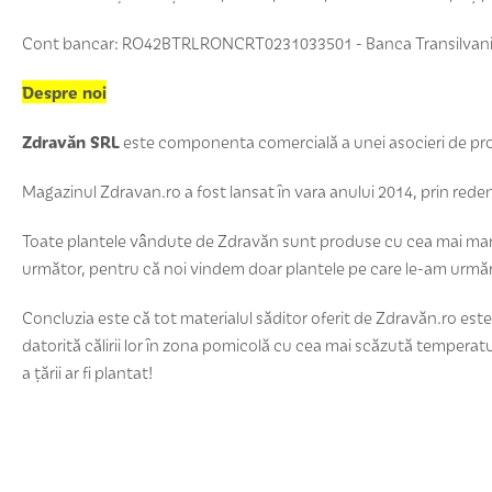
Cont bancar: RO42BTRLRONCRT0231033501 - Banca Transilvania, 
Despre noi
Zdravăn SRL
este componenta comercială a unei asocieri de producă
Magazinul Zdravan.ro a fost lansat în vara anului 2014, prin re
Toate plantele vândute de Zdravăn sunt produse cu cea mai mare g
următor, pentru că noi vindem doar plantele pe care le-am urmări
Concluzia este că tot materialul săditor oferit de Zdravăn.ro este 
datorită călirii lor în zona pomicolă cu cea mai scăzută temperat
a ţării ar fi plantat!