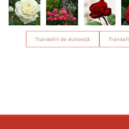
Jeanne Moreau
Heidetraum
Barkarole
Mi
Trandafiri de dulceaţă
Trandafi