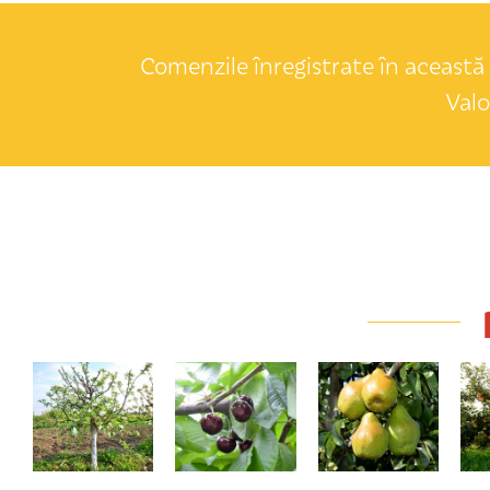
Comenzile înregistrate în această 
Valo
TriMeri (meri
Valeriu Cikalov
Novembra
împletiți)