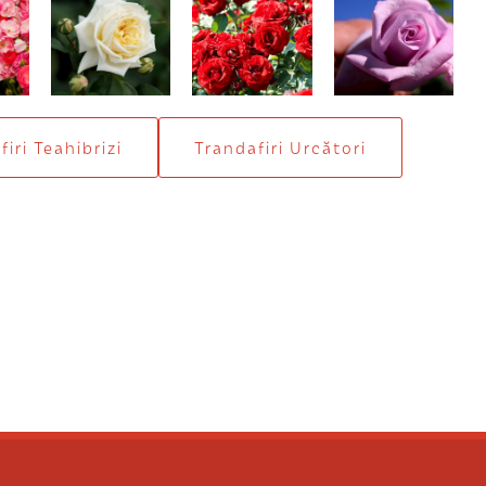
Ilse Krohn
Intrigue
Sissi
Superior
iri Teahibrizi
Trandafiri Urcători