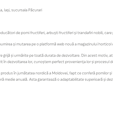
Iaşi, sucursala Păcurari
tori de pomi fructiferi, arbuşti fructiferi şi trandafiri nobili, care p
denumirea şi mutarea pe o platformă web nouă a magazinului horticol
rijă și urmărite pe toată durata de dezvoltare. Din acest motiv, at
t în dezvoltarea lor, cunoștem perfect proveniența lor și procesul d
produs în jumătatea nordică a Moldovei, fapt ce conferă pomilor şi tra
ură medie anuală. Asta garantează o adaptabilitate superioară şi dezv