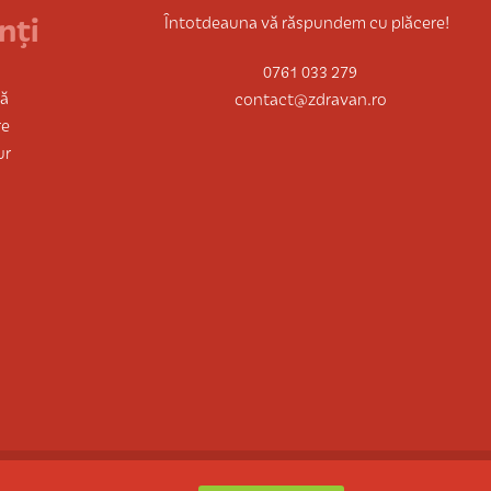
nți
Întotdeauna vă răspundem cu plăcere!
0761 033 279
tă
contact@zdravan.ro
re
ur
ă