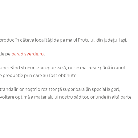
roduc în câteva localități de pe malul Prutului, din județul Iași.
 de pe
paradisverde.ro
.
unci când stocurile se epuizează, nu se mai refac până în anul
e producție prin care au fost obținute.
ndafirilor noştri o rezistenţă superioară (în special la ger),
oltare optimă a materialului nostru săditor, oriunde în altă parte