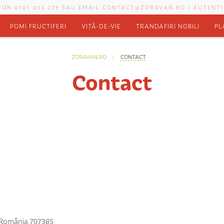
EFON
0761 033 279
SAU EMAIL
CONTACT@ZDRAVAN.RO
|
AUTENTI
POMI FRUCTIFERI
VIȚĂ-DE-VIE
TRANDAFIRI NOBILI
PL
ZDRAVAN.RO
CONTACT
Contact
i, România 707365