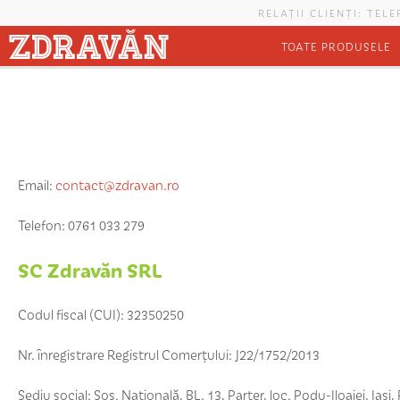
Mergi la conţinutul principal
RELAȚII CLIENȚI: TEL
TOATE PRODUSELE
Eşti aici
Email:
contact@zdravan.ro
Telefon: 0761 033 279
SC Zdravăn SRL
Codul fiscal (CUI): 32350250
Nr. înregistrare Registrul Comerţului: J22/1752/2013
Sediu social: Șos. Națională, BL. 13, Parter, loc. Podu-Iloaiei, Iaș