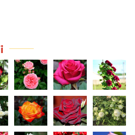
i
ic
Kimono
Ravel
Doctor Jamain
en
Rumba
Black Baccara
Lemon peony
h