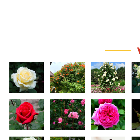
Elina
Westerland
Stockholm
115,00 Lei
Red Berlin
Queen Elisabeth
Madame Isaac
Cri
Pereire