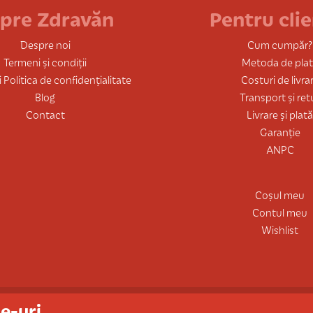
pre Zdravăn
Pentru clie
Despre noi
Cum cumpăr?
Termeni și condiții
Metoda de pla
 Politica de confidențialitate
Costuri de livra
Blog
Transport și ret
Contact
Livrare și plat
Garanție
ANPC
Coșul meu
Contul meu
Wishlist
e-uri.