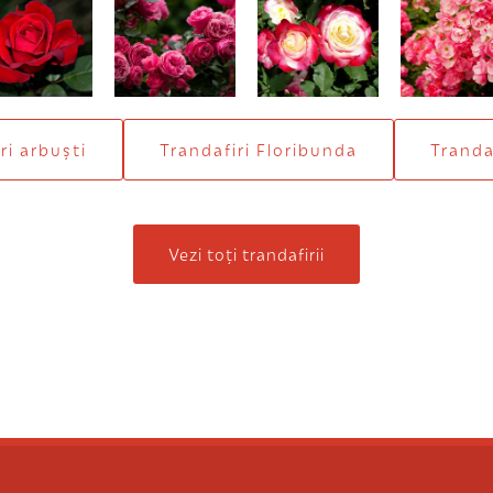
ster Lincoln
Leonardo
Double Delight
Angela
ri arbuști
Trandafiri Floribunda
Trandaf
Vezi toți trandafirii