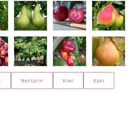
Abatele Fetel
Calypso
Carpica
199,00 Lei
198,00 Lei
blu
Piersic pitic
Liana
Napoleon
c
Nectarin
Kiwi
Kaki