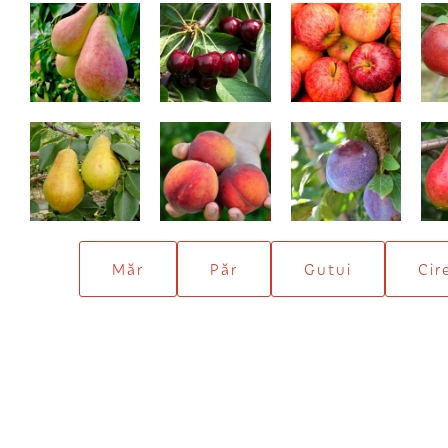
Harrow Sweet
Summit
Royal Gala
Ducesa de
Redhaven
Valor
Angoulême
Măr
Păr
Gutui
Cir