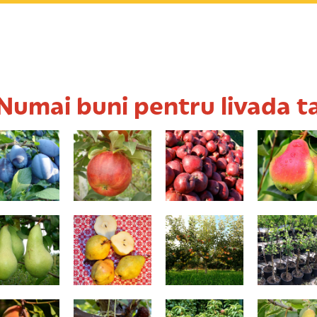
Numai buni pentru livada t
Stanley
Cardinal
Delicios dublu
Carpica
roșu
atele Fetel
Williams (Duset
Generos
TriPeri (pe
galben)
împletiți
199,00 Lei