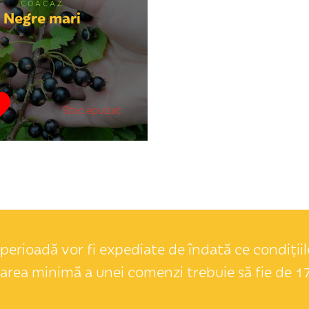
COACĂZ
Negre mari
Stoc epuizat
perioadă vor fi expediate de îndată ce condițiile
area minimă a unei comenzi trebuie să fie de 17