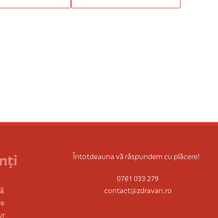
nți
Întotdeauna vă răspundem cu plăcere!
0761 033 279
tă
contact@zdravan.ro
re
ur