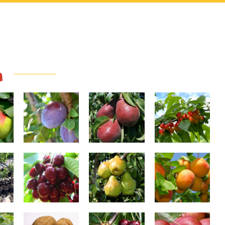
a
Valor
Red Favoritka
Boambe de
Cotnari
ri
Stella
Novembra
Umberto
)