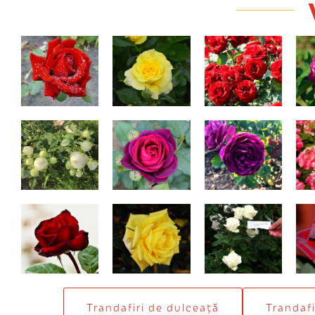
Ingrid Bergman
Friesia
Intrigue
Ro
(
Lemon peony
Astrid
Iceberg magenta
Barkarole
Landora
Avalanche
Bl
Trandafiri de dulceaţă
Trandafi