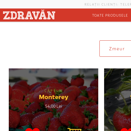
Mergi la conţinutul principal
RELAȚII CLIENȚI: TEL
TOATE PRODUSELE
Eşti aici
Zmeur
CĂPȘUN
Monterey
54,00 Lei