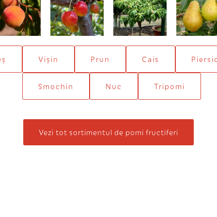
Superbă de
Roz amar
Piersic pitic
Ducesa d
toamnă
Angoulêm
eș
Vișin
Prun
Cais
Piersi
Smochin
Nuc
Tripomi
Vezi tot sortimentul de pomi fructiferi