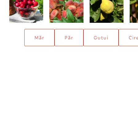
Hedelfinger
Filip
Bereczki
Măr
Păr
Gutui
Cir