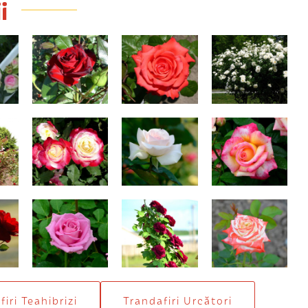
i
y
Black Magic
Testa Rossa
Iceberg
n
Double Delight
Swan Lake
Sheila's Perfume
en
Aqua
Doctor Jamain
Impératrice Farah
iri Teahibrizi
Trandafiri Urcători