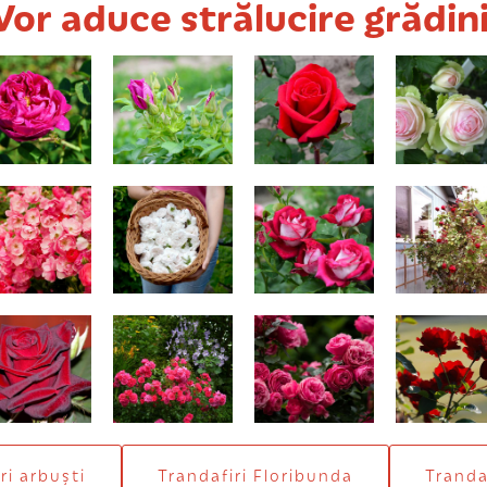
Vor aduce strălucire grădini
se de Rescht
Rugosa de
Red Berlin
Pink Peon
trandafir de
dulceaţă
dulceaţă)
Angela
Madame Hardy
Anis
Don Jua
ack Baccara
Heidetraum
Leonardo
Lilli Marle
ri arbuști
Trandafiri Floribunda
Trandaf