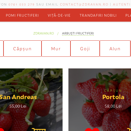
EFON
0761 033 279
SAU EMAIL
CONTACT@ZDRAVAN.RO
|
AUTENTI
POMI FRUCTIFERI
VIȚĂ-DE-VIE
TRANDAFIRI NOBILI
PL
ZDRAVAN.RO
ARBUŞTI FRUCTIFERI
Căpșun
Mur
Goji
Alun
CĂPȘUN
CĂPȘUN
San Andreas
Portola
55,00 Lei
58,00 Lei