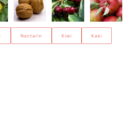
e
Nuc selecţionat
Summit
Jonathan
e
c
Nectarin
Kiwi
Kaki