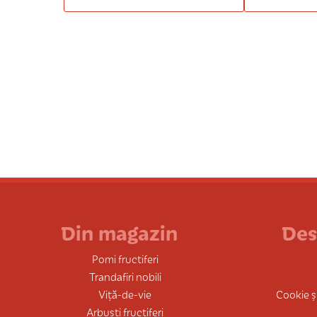
Din magazin
Des
Pomi fructiferi
Trandafiri nobili
Viță-de-vie
Cookie și
Arbuști fructiferi