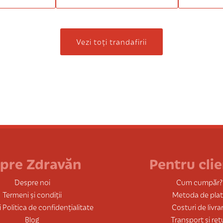
Vezi toți trandafirii
pre Zdravăn
Pentru clie
Despre noi
Cum cumpăr?
Termeni și condiții
Metoda de pla
 Politica de confidențialitate
Costuri de livra
Blog
Transport și ret