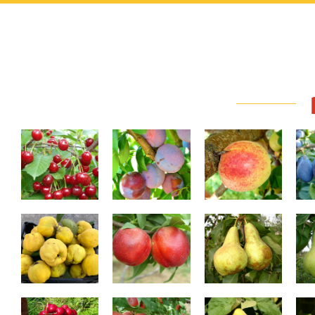
Mocăneşti
Jubileum
Sirena
Gutui de Huși
Nectared
Untoasă Bosc
Ab