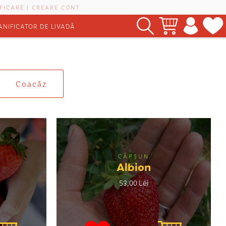
FICARE
|
CREARE CONT
ANIFICATOR DE LIVADĂ
Coacăz
CĂPȘUN
Albion
53,00 Lei