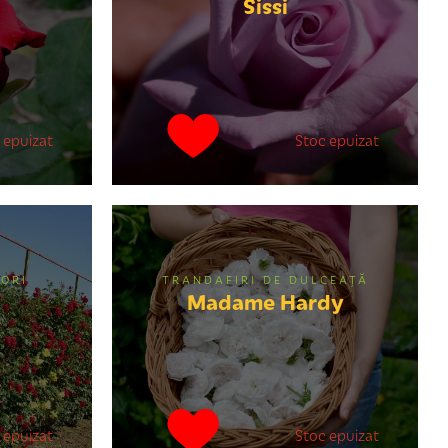
Sissi
 epuizat
Stoc epuizat
ORI
TRANDAFIRI DE DULCEAŢĂ
Madame Hardy
 epuizat
Stoc epuizat