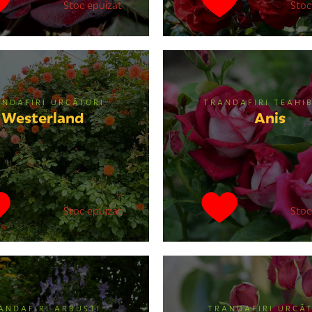
Stoc epuizat
Stoc
ANDAFIRI URCĂTORI
TRANDAFIRI TEAHIB
Westerland
Anis
Stoc epuizat
Stoc
ANDAFIRI ARBUȘTI
TRANDAFIRI URCĂT