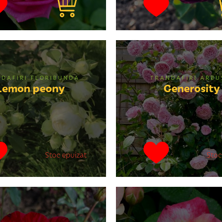
DAFIRI FLORIBUNDA
TRANDAFIRI ARBU
Lemon peony
Generosity
Stoc epuizat
Stoc