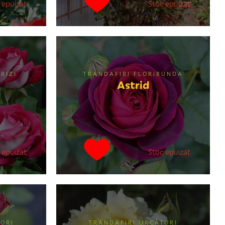
 epuizat
Stoc epuizat
RIZI
TRANDAFIRI FLORIBUNDA
Astrid
 epuizat
Stoc epuizat
ORI
TRANDAFIRI URCĂTORI