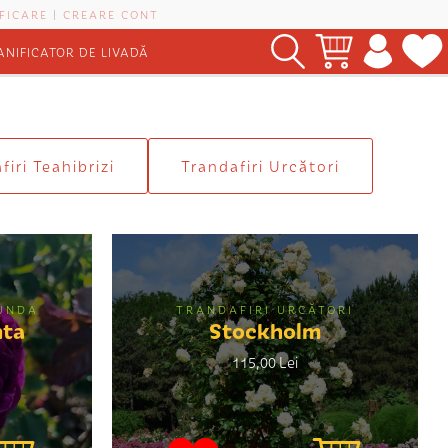
FICARE
|
CREARE CONT
ANIFICATOR DE LIVADĂ
firi Teahibrizi
Trandafiri Urcători
BUNDA
TRANDAFIRI URCĂTORI
nta
Stockholm
115,00 Lei