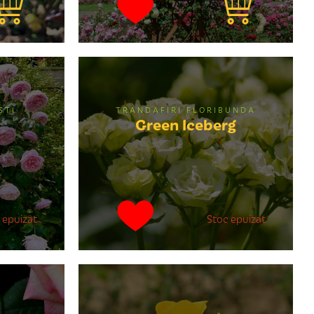
ȘTI
TRANDAFIRI FLORIBUNDA
Green Iceberg
 epuizat
Stoc epuizat