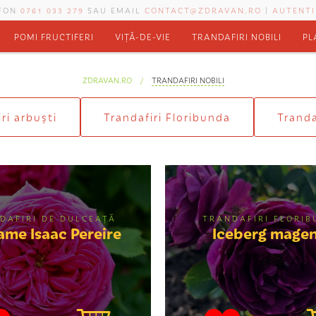
EFON
0761 033 279
SAU EMAIL
CONTACT@ZDRAVAN.RO
|
AUTENTI
POMI FRUCTIFERI
VIȚĂ-DE-VIE
TRANDAFIRI NOBILI
PL
ZDRAVAN.RO
TRANDAFIRI NOBILI
ri arbuști
Trandafiri Floribunda
Tranda
DAFIRI DE DULCEAŢĂ
TRANDAFIRI FLORI
me Isaac Pereire
Iceberg mage