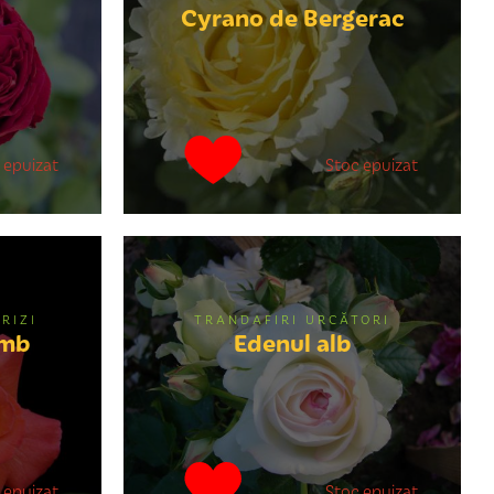
Cyrano de Bergerac
 epuizat
Stoc epuizat
RIZI
TRANDAFIRI URCĂTORI
umb
Edenul alb
 epuizat
Stoc epuizat