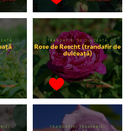
CEAŢĂ
TRANDAFIRI DE DULCEAŢĂ
eaţă
Rose de Rescht (trandafir de
dulceaţă)
 epuizat
Stoc epuizat
RIZI
TRANDAFIRI TEAHIBRIZI