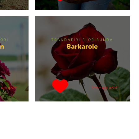
ORI
TRANDAFIRI FLORIBUNDA
in
Barkarole
 epuizat
Stoc epuizat