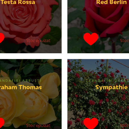
Testa Rossa
Red Berlin
Stoc epuizat
Stoc
ANDAFIRI ARBUȘTI
TRANDAFIRI URCĂT
raham Thomas
Sympathie
Stoc epuizat
Stoc