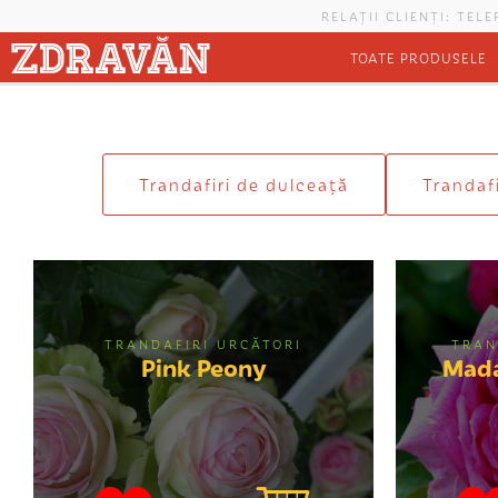
Mergi la conţinutul principal
RELAȚII CLIENȚI: TEL
TOATE PRODUSELE
Eşti aici
Trandafiri de dulceaţă
Trandafi
TRANDAFIRI URCĂTORI
TRAN
Pink Peony
Mada