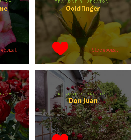
BUNDA
TRANDAFIRI URCĂTORI
ume
Goldfinger
 epuizat
Stoc epuizat
BUNDA
TRANDAFIRI URCĂTORI
Don Juan