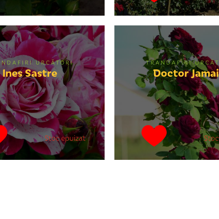
ANDAFIRI URCĂTORI
TRANDAFIRI URCĂT
Ines Sastre
Doctor Jama
Stoc epuizat
Stoc