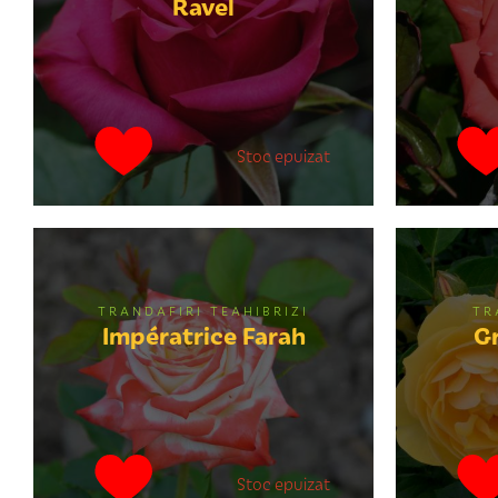
Ravel
Stoc epuizat
TRANDAFIRI TEAHIBRIZI
TR
Impératrice Farah
G
Stoc epuizat