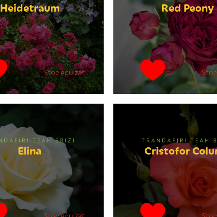
Heidetraum
Red Peony
Stoc epuizat
Stoc
NDAFIRI TEAHIBRIZI
TRANDAFIRI TEAHIB
Elina
Cristofor Col
Stoc epuizat
Stoc