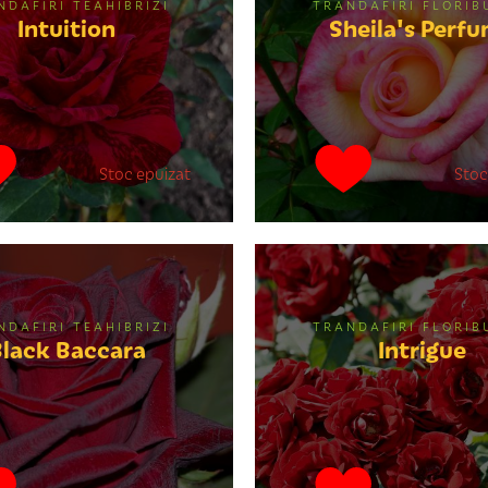
NDAFIRI TEAHIBRIZI
TRANDAFIRI FLORI
Intuition
Sheila's Perf
Stoc epuizat
Stoc
NDAFIRI TEAHIBRIZI
TRANDAFIRI FLORI
lack Baccara
Intrigue