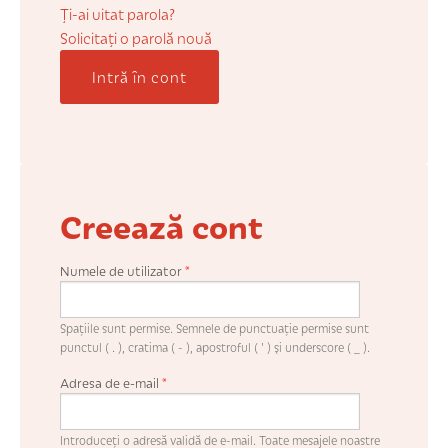
COȘUL MEU
Ți-ai uitat parola?
Solicitaţi o parolă nouă
Intră în cont
CONTUL MEU
WHISHLIST
Creează cont
Numele de utilizator
*
Spaţiile sunt permise. Semnele de punctuaţie permise sunt
punctul ( . ), cratima ( - ), apostroful ( ' ) şi underscore ( _ ).
Adresa de e-mail
*
Introduceţi o adresă validă de e-mail. Toate mesajele noastre