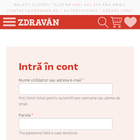
Mergi la conţinutul principal
RELAȚII CLIENȚI: TELEFON
0761 033 279
SAU EMAIL
CONTACT@ZDRAVAN.RO
|
AUTENTIFICARE
|
CREARE CONT
TOATE PRODUSELE
POMI FRUCTIFERI
Intră în cont
VIȚĂ-DE-VIE
TRANDAFIRI NOBILI
Nume utilizator sau adresa e-mail
*
PLANIFICATOR DE LIVADĂ
Poți folosi folosi pentru autentificare username sau adresa de
email.
Parola
*
CAUTĂ ÎN SAIT
The password field is case sensitive.