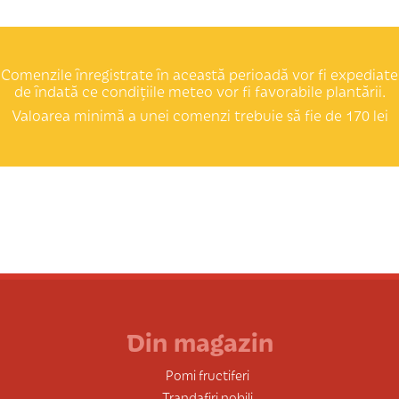
Comenzile înregistrate în această perioadă vor fi expediate
de îndată ce condițiile meteo vor fi favorabile plantării.
Valoarea minimă a unei comenzi trebuie să fie de 170 lei
Din magazin
Pomi fructiferi
Trandafiri nobili