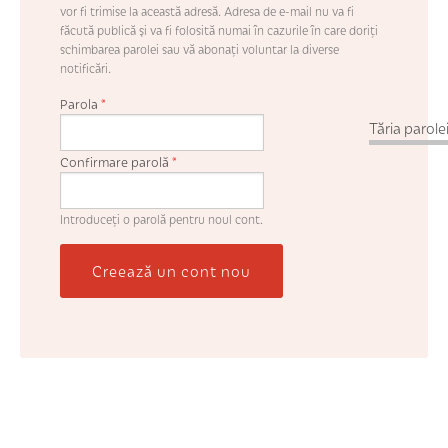
vor fi trimise la această adresă. Adresa de e-mail nu va fi
făcută publică şi va fi folosită numai în cazurile în care doriţi
schimbarea parolei sau vă abonaţi voluntar la diverse
notificări.
Parola
*
Tăria parolei
Confirmare parolă
*
Introduceţi o parolă pentru noul cont.
Creează un cont nou