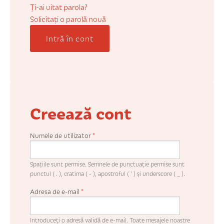
COȘUL MEU
Ți-ai uitat parola?
Solicitaţi o parolă nouă
Intră în cont
CONTUL MEU
WHISHLIST
Creează cont
Numele de utilizator
*
Spaţiile sunt permise. Semnele de punctuaţie permise sunt
punctul ( . ), cratima ( - ), apostroful ( ' ) şi underscore ( _ ).
Adresa de e-mail
*
Introduceţi o adresă validă de e-mail. Toate mesajele noastre