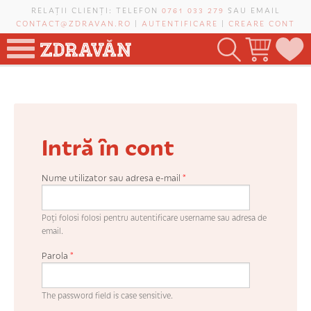
Mergi la conţinutul principal
RELAȚII CLIENȚI: TELEFON
0761 033 279
SAU EMAIL
CONTACT@ZDRAVAN.RO
|
AUTENTIFICARE
|
CREARE CONT
TOATE PRODUSELE
POMI FRUCTIFERI
Intră în cont
VIȚĂ-DE-VIE
TRANDAFIRI NOBILI
Nume utilizator sau adresa e-mail
*
PLANIFICATOR DE LIVADĂ
Poți folosi folosi pentru autentificare username sau adresa de
email.
Parola
*
CAUTĂ ÎN SAIT
The password field is case sensitive.