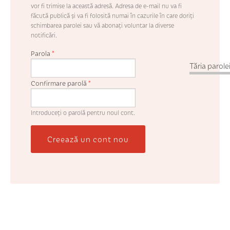
vor fi trimise la această adresă. Adresa de e-mail nu va fi
făcută publică şi va fi folosită numai în cazurile în care doriţi
schimbarea parolei sau vă abonaţi voluntar la diverse
notificări.
Parola
*
Tăria parolei
Confirmare parolă
*
Introduceţi o parolă pentru noul cont.
Creează un cont nou