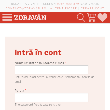
Mergi la conţinutul principal
RELAȚII CLIENȚI: TELEFON
0761 033 279
SAU EMAIL
CONTACT@ZDRAVAN.RO
|
AUTENTIFICARE
|
CREARE CONT
TOATE PRODUSELE
POMI FRUCTIFERI
Intră în cont
VIȚĂ-DE-VIE
TRANDAFIRI NOBILI
Nume utilizator sau adresa e-mail
*
PLANIFICATOR DE LIVADĂ
Poți folosi folosi pentru autentificare username sau adresa de
email.
Parola
*
CAUTĂ ÎN SAIT
The password field is case sensitive.