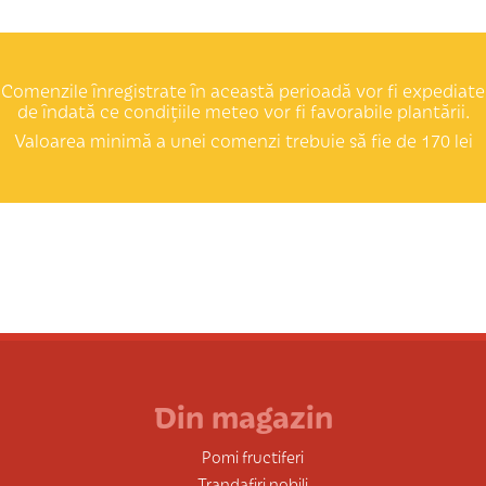
Comenzile înregistrate în această perioadă vor fi expediate
de îndată ce condițiile meteo vor fi favorabile plantării.
Valoarea minimă a unei comenzi trebuie să fie de 170 lei
Din magazin
Pomi fructiferi
Trandafiri nobili