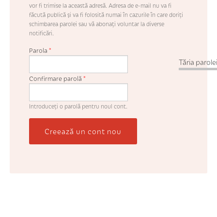
vor fi trimise la această adresă. Adresa de e-mail nu va fi
făcută publică şi va fi folosită numai în cazurile în care doriţi
schimbarea parolei sau vă abonaţi voluntar la diverse
notificări.
Parola
*
Tăria parolei
Confirmare parolă
*
Introduceţi o parolă pentru noul cont.
Creează un cont nou