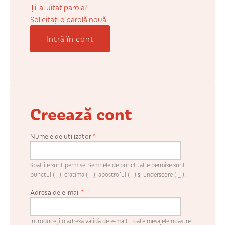
COȘUL MEU
Ți-ai uitat parola?
Solicitaţi o parolă nouă
Intră în cont
CONTUL MEU
WHISHLIST
Creează cont
Numele de utilizator
*
Spaţiile sunt permise. Semnele de punctuaţie permise sunt
punctul ( . ), cratima ( - ), apostroful ( ' ) şi underscore ( _ ).
Adresa de e-mail
*
Introduceţi o adresă validă de e-mail. Toate mesajele noastre