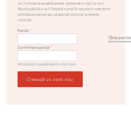
vor fi trimise la această adresă. Adresa de e-mail nu va fi
făcută publică şi va fi folosită numai în cazurile în care doriţi
schimbarea parolei sau vă abonaţi voluntar la diverse
notificări.
Parola
*
Tăria parolei
Confirmare parolă
*
Introduceţi o parolă pentru noul cont.
Creează un cont nou