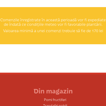
Comenzile înregistrate în această perioadă vor fi expediate
de îndată ce condițiile meteo vor fi favorabile plantării.
Valoarea minimă a unei comenzi trebuie să fie de 170 lei
Din magazin
Pomi fructiferi
Trandafiri nobili