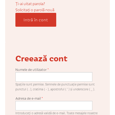
COȘUL MEU
Ți-ai uitat parola?
Solicitaţi o parolă nouă
Intră în cont
CONTUL MEU
WHISHLIST
Creează cont
Numele de utilizator
*
Spaţiile sunt permise. Semnele de punctuaţie permise sunt
punctul ( . ), cratima ( - ), apostroful ( ' ) şi underscore ( _ ).
Adresa de e-mail
*
Introduceţi o adresă validă de e-mail. Toate mesajele noastre