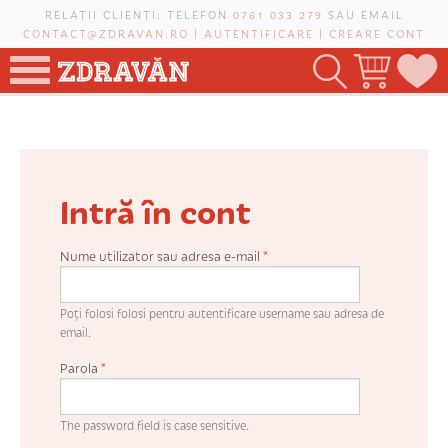
Mergi la conţinutul principal
RELAȚII CLIENȚI: TELEFON
0761 033 279
SAU EMAIL
CONTACT@ZDRAVAN.RO
|
AUTENTIFICARE
|
CREARE CONT
TOATE PRODUSELE
POMI FRUCTIFERI
Intră în cont
VIȚĂ-DE-VIE
TRANDAFIRI NOBILI
Nume utilizator sau adresa e-mail
*
PLANIFICATOR DE LIVADĂ
Poți folosi folosi pentru autentificare username sau adresa de
email.
Parola
*
CAUTĂ ÎN SAIT
The password field is case sensitive.