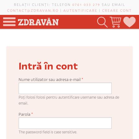
Mergi la conţinutul principal
RELAȚII CLIENȚI: TELEFON
0761 033 279
SAU EMAIL
CONTACT@ZDRAVAN.RO
|
AUTENTIFICARE
|
CREARE CONT
TOATE PRODUSELE
POMI FRUCTIFERI
Intră în cont
VIȚĂ-DE-VIE
TRANDAFIRI NOBILI
Nume utilizator sau adresa e-mail
*
PLANIFICATOR DE LIVADĂ
Poți folosi folosi pentru autentificare username sau adresa de
email.
Parola
*
CAUTĂ ÎN SAIT
The password field is case sensitive.