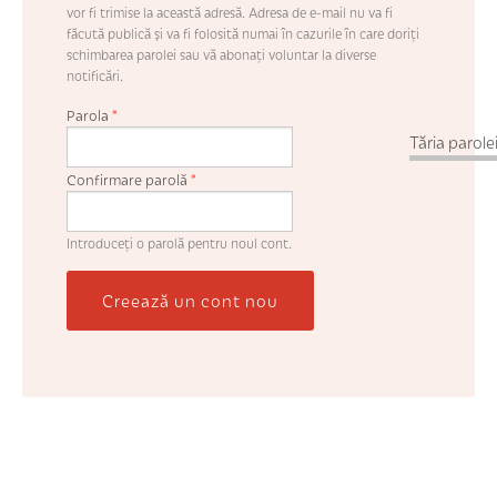
vor fi trimise la această adresă. Adresa de e-mail nu va fi
făcută publică şi va fi folosită numai în cazurile în care doriţi
schimbarea parolei sau vă abonaţi voluntar la diverse
notificări.
Parola
*
Tăria parolei
Confirmare parolă
*
Introduceţi o parolă pentru noul cont.
Creează un cont nou