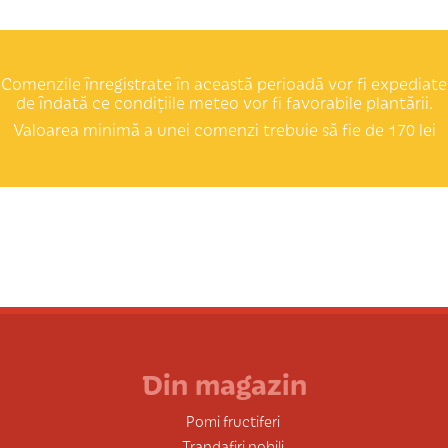
Comenzile înregistrate în această perioadă vor fi expediate
de îndată ce condițiile meteo vor fi favorabile plantării.
Valoarea minimă a unei comenzi trebuie să fie de 170 lei
Din magazin
Pomi fructiferi
Trandafiri nobili