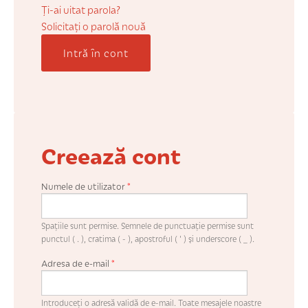
COȘUL MEU
Ți-ai uitat parola?
Solicitaţi o parolă nouă
Intră în cont
CONTUL MEU
WHISHLIST
Creează cont
Numele de utilizator
*
Spaţiile sunt permise. Semnele de punctuaţie permise sunt
punctul ( . ), cratima ( - ), apostroful ( ' ) şi underscore ( _ ).
Adresa de e-mail
*
Introduceţi o adresă validă de e-mail. Toate mesajele noastre