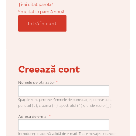
COȘUL MEU
Ți-ai uitat parola?
Solicitaţi o parolă nouă
Intră în cont
CONTUL MEU
WHISHLIST
Creează cont
Numele de utilizator
*
Spaţiile sunt permise. Semnele de punctuaţie permise sunt
punctul ( . ), cratima ( - ), apostroful ( ' ) şi underscore ( _ ).
Adresa de e-mail
*
Introduceţi o adresă validă de e-mail. Toate mesajele noastre