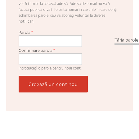
vor fi trimise la această adresă. Adresa de e-mail nu va fi
făcută publică şi va fi folosită numai în cazurile în care doriţi
schimbarea parolei sau vă abonaţi voluntar la diverse
notificări.
Parola
*
Tăria parolei
Confirmare parolă
*
Introduceţi o parolă pentru noul cont.
Creează un cont nou