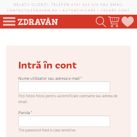
Mergi la conţinutul principal
RELAȚII CLIENȚI: TELEFON
0761 033 279
SAU EMAIL
CONTACT@ZDRAVAN.RO
|
AUTENTIFICARE
|
CREARE CONT
TOATE PRODUSELE
POMI FRUCTIFERI
Intră în cont
VIȚĂ-DE-VIE
TRANDAFIRI NOBILI
Nume utilizator sau adresa e-mail
*
PLANIFICATOR DE LIVADĂ
Poți folosi folosi pentru autentificare username sau adresa de
email.
Parola
*
CAUTĂ ÎN SAIT
The password field is case sensitive.