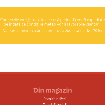
Comenzile înregistrate în această perioadă vor fi expediate
de îndată ce condițiile meteo vor fi favorabile plantării.
Valoarea minimă a unei comenzi trebuie să fie de 170 lei
Din magazin
Pomi fructiferi
Trandafiri nobili