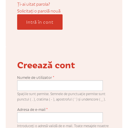
COȘUL MEU
Ți-ai uitat parola?
Solicitaţi o parolă nouă
Intră în cont
CONTUL MEU
WHISHLIST
Creează cont
Numele de utilizator
*
Spaţiile sunt permise. Semnele de punctuaţie permise sunt
punctul ( . ), cratima ( - ), apostroful ( ' ) şi underscore ( _ ).
Adresa de e-mail
*
Introduceţi o adresă validă de e-mail. Toate mesajele noastre