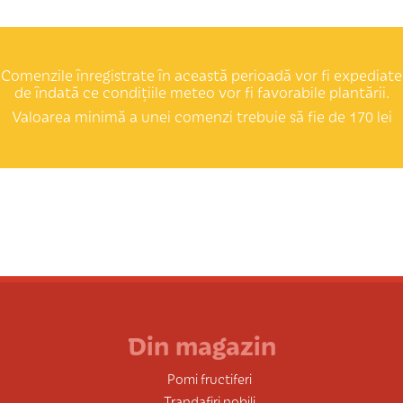
Comenzile înregistrate în această perioadă vor fi expediate
de îndată ce condițiile meteo vor fi favorabile plantării.
Valoarea minimă a unei comenzi trebuie să fie de 170 lei
Din magazin
Pomi fructiferi
Trandafiri nobili