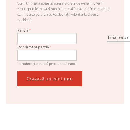
vor fi trimise la această adresă. Adresa de e-mail nu va fi
făcută publică şi va fi folosită numai în cazurile în care doriţi
schimbarea parolei sau vă abonaţi voluntar la diverse
notificări.
Parola
*
Tăria parolei
Confirmare parolă
*
Introduceţi o parolă pentru noul cont.
Creează un cont nou