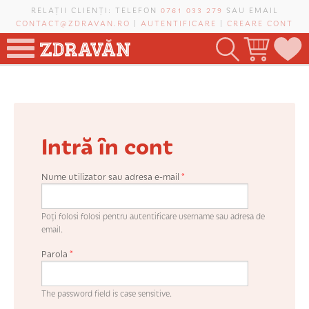
Mergi la conţinutul principal
RELAȚII CLIENȚI: TELEFON
0761 033 279
SAU EMAIL
CONTACT@ZDRAVAN.RO
|
AUTENTIFICARE
|
CREARE CONT
TOATE PRODUSELE
POMI FRUCTIFERI
Intră în cont
VIȚĂ-DE-VIE
TRANDAFIRI NOBILI
Nume utilizator sau adresa e-mail
*
PLANIFICATOR DE LIVADĂ
Poți folosi folosi pentru autentificare username sau adresa de
email.
Parola
*
CAUTĂ ÎN SAIT
The password field is case sensitive.