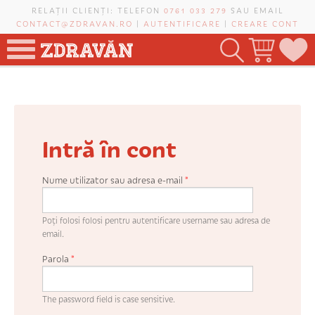
Mergi la conţinutul principal
RELAȚII CLIENȚI: TELEFON
0761 033 279
SAU EMAIL
CONTACT@ZDRAVAN.RO
|
AUTENTIFICARE
|
CREARE CONT
TOATE PRODUSELE
POMI FRUCTIFERI
Intră în cont
VIȚĂ-DE-VIE
TRANDAFIRI NOBILI
Nume utilizator sau adresa e-mail
*
PLANIFICATOR DE LIVADĂ
Poți folosi folosi pentru autentificare username sau adresa de
email.
Parola
*
CAUTĂ ÎN SAIT
The password field is case sensitive.