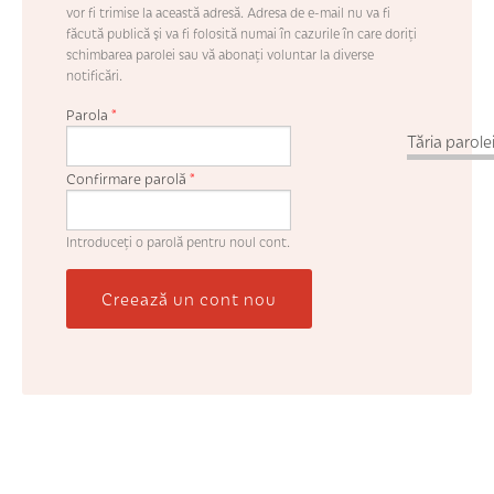
vor fi trimise la această adresă. Adresa de e-mail nu va fi
făcută publică şi va fi folosită numai în cazurile în care doriţi
schimbarea parolei sau vă abonaţi voluntar la diverse
notificări.
Parola
*
Tăria parolei
Confirmare parolă
*
Introduceţi o parolă pentru noul cont.
Creează un cont nou