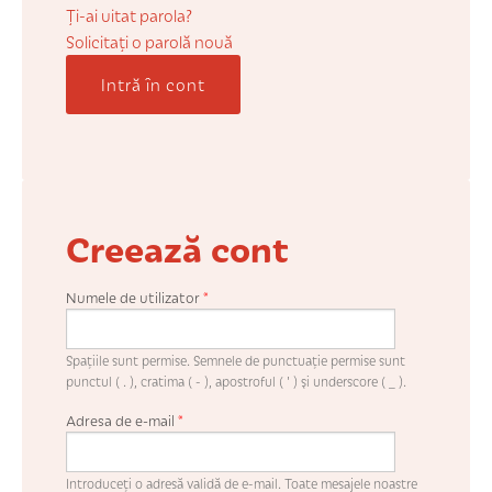
COȘUL MEU
Ți-ai uitat parola?
Solicitaţi o parolă nouă
Intră în cont
CONTUL MEU
WHISHLIST
Creează cont
Numele de utilizator
*
Spaţiile sunt permise. Semnele de punctuaţie permise sunt
punctul ( . ), cratima ( - ), apostroful ( ' ) şi underscore ( _ ).
Adresa de e-mail
*
Introduceţi o adresă validă de e-mail. Toate mesajele noastre