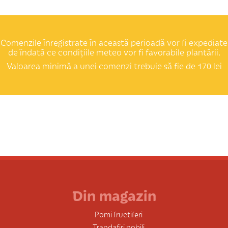
Comenzile înregistrate în această perioadă vor fi expediate
de îndată ce condițiile meteo vor fi favorabile plantării.
Valoarea minimă a unei comenzi trebuie să fie de 170 lei
Din magazin
Pomi fructiferi
Trandafiri nobili