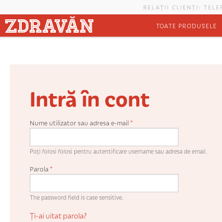
Mergi la conţinutul principal
RELAȚII CLIENȚI: TEL
TOATE PRODUSELE
Intră în cont
Nume utilizator sau adresa e-mail
*
Poți folosi folosi pentru autentificare username sau adresa de email.
Parola
*
The password field is case sensitive.
Ți-ai uitat parola?