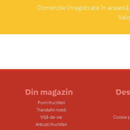
Comenzile înregistrate în această 
Valo
Din magazin
Des
Pomi fructiferi
Trandafiri nobili
Viță-de-vie
Cookie și
Arbuști fructiferi