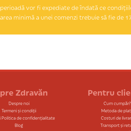
perioadă vor fi expediate de îndată ce condițiile
area minimă a unei comenzi trebuie să fie de 17
pre Zdravăn
Pentru clie
Despre noi
Cum cumpăr?
Termeni și condiții
Metoda de pla
 Politica de confidențialitate
Costuri de livra
Blog
Transport și ret