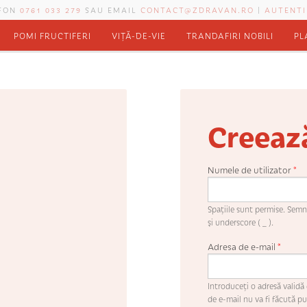
EFON
0761 033 279
SAU EMAIL
CONTACT@ZDRAVAN.RO
|
AUTENTI
POMI FRUCTIFERI
VIȚĂ-DE-VIE
TRANDAFIRI NOBILI
PL
Creeaz
Numele de utilizator
*
Spaţiile sunt permise. Semne
şi underscore ( _ ).
Adresa de e-mail
*
Introduceţi o adresă validă 
de e-mail nu va fi făcută pub