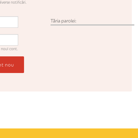
iverse notificări.
Tăria parolei:
 noul cont.
nt nou