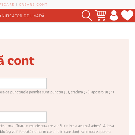
FICARE
|
CREARE CONT
ANIFICATOR DE LIVADĂ
ă cont
le de punctuaţie permise sunt punctul ( . ), cratima ( - ), apostroful ( ' )
de e-mail. Toate mesajele noastre vor fi trimise la această adresă. Adresa
lică şi va fi folosită numai în cazurile în care doriţi schimbarea parolei