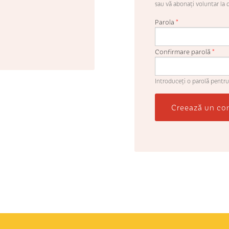
sau vă abonaţi voluntar la d
Parola
*
Confirmare parolă
*
Introduceţi o parolă pentru
Creează un co