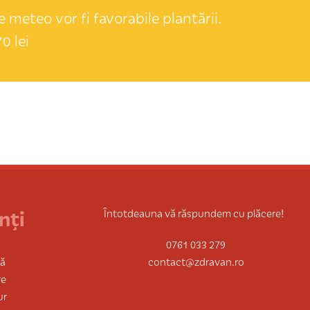
 meteo vor fi favorabile plantării.
0 lei
nți
Întotdeauna vă răspundem cu plăcere!
0761 033 279
tă
contact@zdravan.ro
re
ur