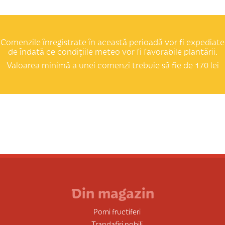
Comenzile înregistrate în această perioadă vor fi expediate
de îndată ce condițiile meteo vor fi favorabile plantării.
Valoarea minimă a unei comenzi trebuie să fie de 170 lei
Din magazin
Pomi fructiferi
Trandafiri nobili