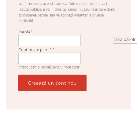
vor fi trimise la această adresă. Adresa de e-mail nu va fi
făcută publică şi va fi folosită numai în cazurile în care doriţi
schimbarea parolei sau vă abonaţi voluntar la diverse
notificări.
Parola
*
Tăria parolei
Confirmare parolă
*
Introduceţi o parolă pentru noul cont.
Creează un cont nou