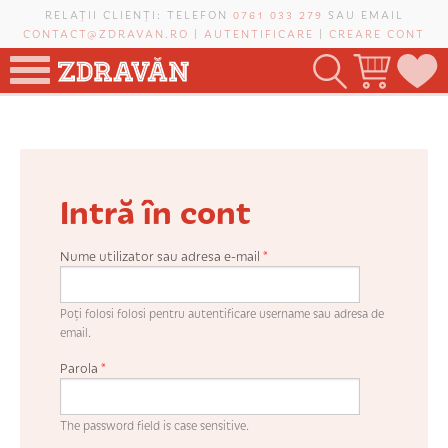
Mergi la conţinutul principal
RELAȚII CLIENȚI: TELEFON
0761 033 279
SAU EMAIL
CONTACT@ZDRAVAN.RO
|
AUTENTIFICARE
|
CREARE CONT
TOATE PRODUSELE
POMI FRUCTIFERI
Intră în cont
VIȚĂ-DE-VIE
TRANDAFIRI NOBILI
Nume utilizator sau adresa e-mail
*
PLANIFICATOR DE LIVADĂ
Poți folosi folosi pentru autentificare username sau adresa de
email.
Parola
*
CAUTĂ ÎN SAIT
The password field is case sensitive.