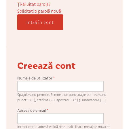
COȘUL MEU
Ți-ai uitat parola?
Solicitaţi o parolă nouă
Intră în cont
CONTUL MEU
WHISHLIST
Creează cont
Numele de utilizator
*
Spaţiile sunt permise. Semnele de punctuaţie permise sunt
punctul ( . ), cratima ( - ), apostroful ( ' ) şi underscore ( _ ).
Adresa de e-mail
*
Introduceţi o adresă validă de e-mail. Toate mesajele noastre