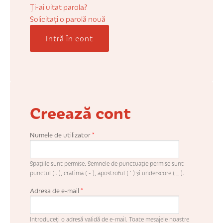
COȘUL MEU
Ți-ai uitat parola?
Solicitaţi o parolă nouă
Intră în cont
CONTUL MEU
WHISHLIST
Creează cont
Numele de utilizator
*
Spaţiile sunt permise. Semnele de punctuaţie permise sunt
punctul ( . ), cratima ( - ), apostroful ( ' ) şi underscore ( _ ).
Adresa de e-mail
*
Introduceţi o adresă validă de e-mail. Toate mesajele noastre