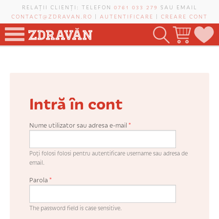
Mergi la conţinutul principal
RELAȚII CLIENȚI: TELEFON
0761 033 279
SAU EMAIL
CONTACT@ZDRAVAN.RO
|
AUTENTIFICARE
|
CREARE CONT
TOATE PRODUSELE
POMI FRUCTIFERI
Intră în cont
VIȚĂ-DE-VIE
TRANDAFIRI NOBILI
Nume utilizator sau adresa e-mail
*
PLANIFICATOR DE LIVADĂ
Poți folosi folosi pentru autentificare username sau adresa de
email.
Parola
*
CAUTĂ ÎN SAIT
The password field is case sensitive.