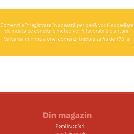
Comenzile înregistrate în această perioadă vor fi expediate
de îndată ce condițiile meteo vor fi favorabile plantării.
Valoarea minimă a unei comenzi trebuie să fie de 170 lei
Din magazin
Pomi fructiferi
Trandafiri nobili