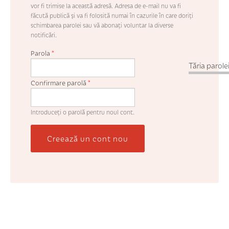
vor fi trimise la această adresă. Adresa de e-mail nu va fi
făcută publică şi va fi folosită numai în cazurile în care doriţi
schimbarea parolei sau vă abonaţi voluntar la diverse
notificări.
Parola
*
Tăria parolei
Confirmare parolă
*
Introduceţi o parolă pentru noul cont.
Creează un cont nou