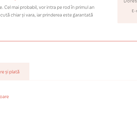
Dores
ce. Cel mai probabil, vor intra pe rod în primul an
E-
ăcută chiar și vara, iar prinderea este garantată
re și plată
ioare