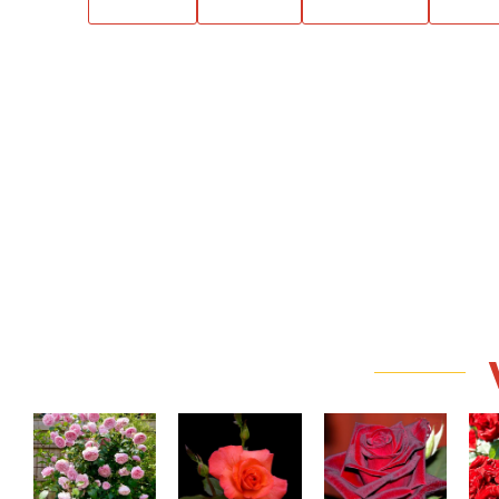
Generosity
Cristofor Columb
Black Baccara