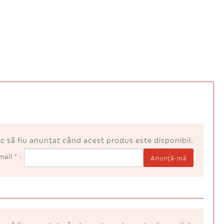
c să fiu anunţat când acest produs este disponibil.
mail
*
Anunţă-mă