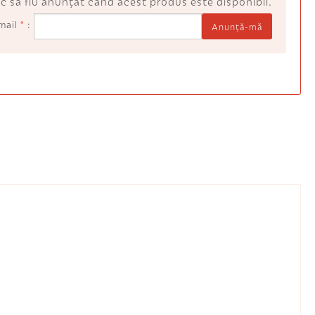
c să fiu anunţat când acest produs este disponibil.
mail
*
Anunţă-mă