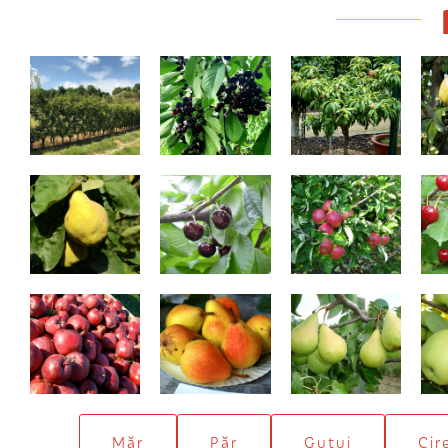
Gard belgian
Amar Maxut
Piersic pitic
Bereczki
Valeriu Cikalov
Wagener
Delicios dublu
Favorita lui Clapp
Conference
Aur
roșu
(Duset roșu)
Măr
Păr
Gutui
Cir