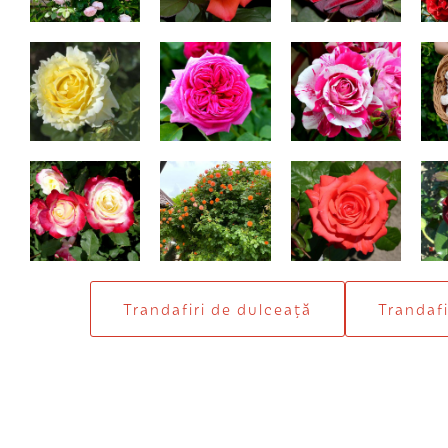
Cyrano de
Madame Isaac
Ines Sastre
Ma
Bergerac
Pereire
Double Delight
Westerland
Testa Rossa
B
Trandafiri de dulceaţă
Trandafi