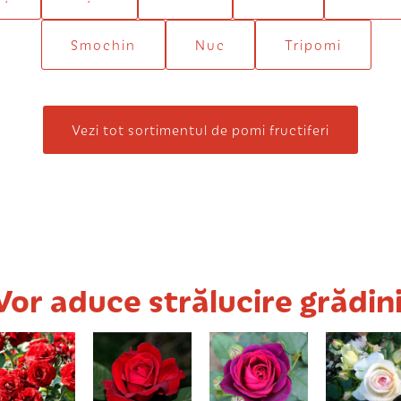
Smochin
Nuc
Tripomi
Vezi tot sortimentul de pomi fructiferi
Vor aduce strălucire grădini
Intrigue
Mister Lincoln
Astrid
Edenul al