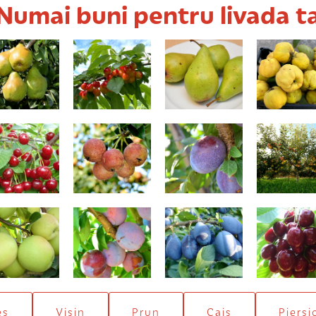
Numai buni pentru livada t
Novembra
Boambe de
Curé
Gutui de H
Cotnari
Mocăneşti
Busuioace cu
Valor
Generos
miez roşu
179,00 Lei
iu de Bistriţa
Jubileum
Stanley
Stella
eș
Vișin
Prun
Cais
Piersi