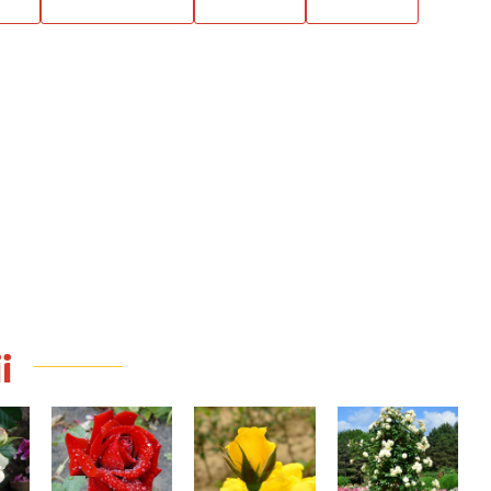
i
b
Ingrid Bergman
Goldfinger
Stockholm
115,00 Lei