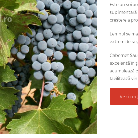
Este un soi au
suplimentară 
creștere a pro
Lemnul se mat
extrem de rar,
Cabernet Sauvi
excelentă în ț
acumulează ca
facilitează vi
Vezi op