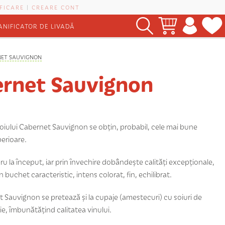
FICARE
|
CREARE CONT
ANIFICATOR DE LIVADĂ
NET SAUVIGNON
rnet Sauvignon
soiului Cabernet Sauvignon se obțin, probabil, cele mai bune
uperioare.
ru la început, iar prin învechire dobândește calități excepționale,
buchet caracteristic, intens colorat, fin, echilibrat.
t Sauvignon se pretează și la cupaje (amestecuri) cu soiuri de
e, îmbunătățind calitatea vinului.