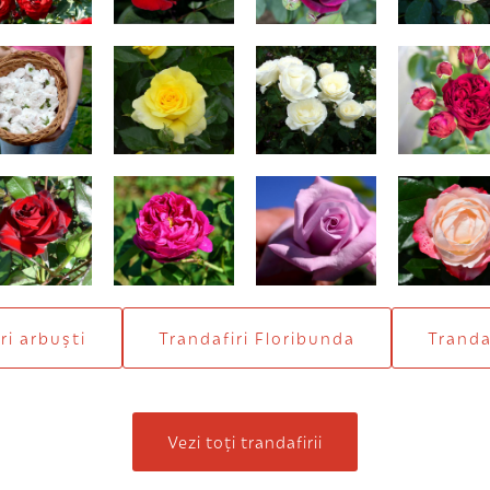
dame Hardy
Friesia
Blanc Queen
Red Peon
Elisabeth
lack Magic
Rose de Rescht
Sissi
Nostalgi
(trandafir de
dulceaţă)
ri arbuști
Trandafiri Floribunda
Trandaf
Vezi toți trandafirii