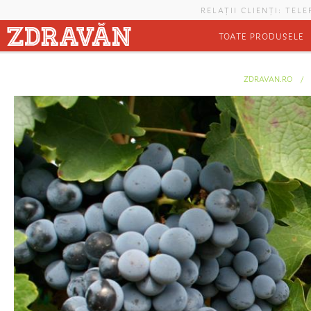
Mergi la conţinutul principal
RELAȚII CLIENȚI: TEL
TOATE PRODUSELE
Eşti aici
ZDRAVAN.RO