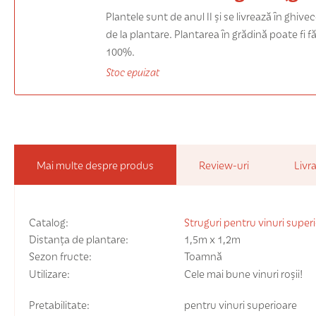
Plantele sunt de anul II și se livrează în ghive
de la plantare. Plantarea în grădină poate fi f
100%.
Stoc epuizat
Mai multe despre produs
Review-uri
Livra
Catalog:
Struguri pentru vinuri super
Distanța de plantare:
1,5m x 1,2m
Sezon fructe:
Toamnă
Utilizare:
Cele mai bune vinuri roșii!
Pretabilitate:
pentru vinuri superioare