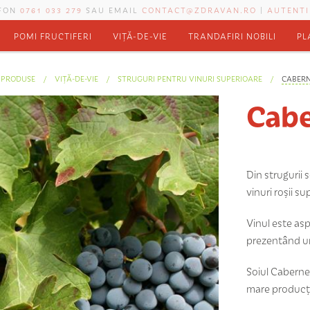
EFON
0761 033 279
SAU EMAIL
CONTACT@ZDRAVAN.RO
|
AUTENTI
POMI FRUCTIFERI
VIȚĂ-DE-VIE
TRANDAFIRI NOBILI
PL
PRODUSE
VIȚĂ-DE-VIE
STRUGURI PENTRU VINURI SUPERIOARE
CABER
Cabe
Din strugurii 
vinuri roșii s
Vinul este asp
prezentând un 
Soiul Caberne
mare producți