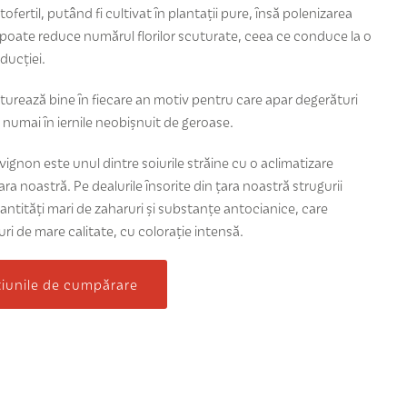
tofertil, putând fi cultivat în plantații pure, însă polenizarea
poate reduce numărul florilor scuturate, ceea ce conduce la o
ducției.
urează bine în fiecare an motiv pentru care apar degerături
 numai în iernile neobișnuit de geroase.
gnon este unul dintre soiurile străine cu o aclimatizare
ara noastră. Pe dealurile însorite din țara noastră strugurii
ntități mari de zaharuri și substanțe antocianice, care
nuri de mare calitate, cu colorație intensă.
țiunile de cumpărare