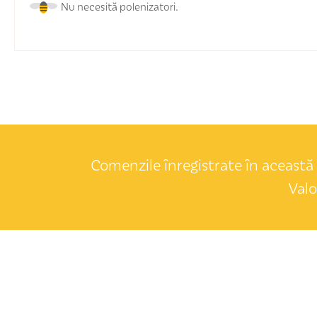
Nu necesită polenizatori.
Comenzile înregistrate în această 
Valo