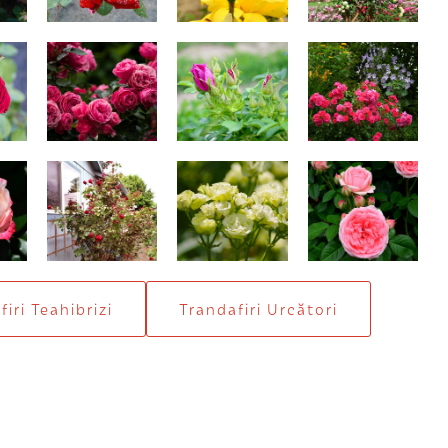
y
Leonardo
Rugosa de
Heidetraum
dulceaţă
e
Don Juan
Green Iceberg
Kimono
iri Teahibrizi
Trandafiri Urcători