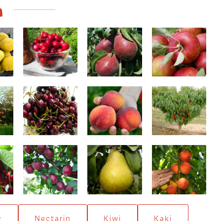
a
uși
Hedelfinger
Red Favoritka
Jonathan
Kordia
Redhaven
Nectarin pitic
Starkrimson
Untoasă Hardy
Cardinal
c
Nectarin
Kiwi
Kaki