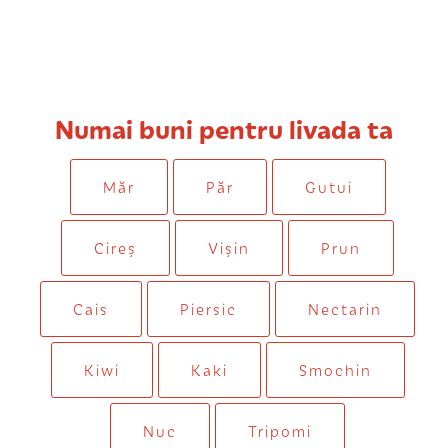
Numai buni pentru livada ta
Măr
Păr
Gutui
Cireș
Vișin
Prun
Cais
Piersic
Nectarin
Kiwi
Kaki
Smochin
Nuc
Tripomi