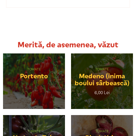
Merită, de asemenea, văzut
TOMATE
TOMATE
Portento
Medeno (inima
boului sârbească)
6,00 Lei
TOMATE
TOMATE