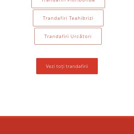
Trandafiri Teahibrizi
Trandafiri Urcători
Vezi toți trandafirii