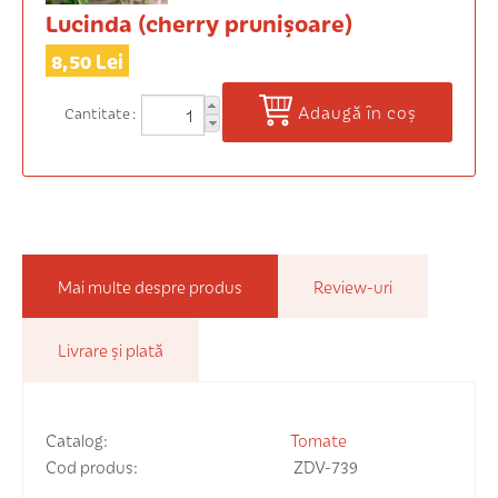
Lucinda (cherry prunișoare)
8,50 Lei
Adaugă în coș
Cantitate
Mai multe despre produs
Review-uri
Livrare și plată
Catalog:
Tomate
Cod produs:
ZDV-739