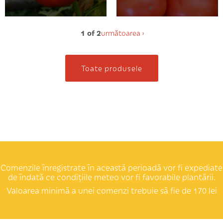
1 of 2
următoarea ›
Toate produsele
Comenzile înregistrate în această perioadă vor fi expediate
de îndată ce condițiile meteo vor fi favorabile plantării.
Valoarea minimă a unei comenzi trebuie să fie de 170 lei