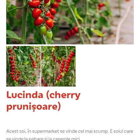
COȘUL MEU
CONTUL MEU
WHISHLIST
Lucinda (cherry
prunișoare)
Acest soi, în supermarket se vinde cel mai scump. E soiul care
se vinde la pahare și la caserole mici.