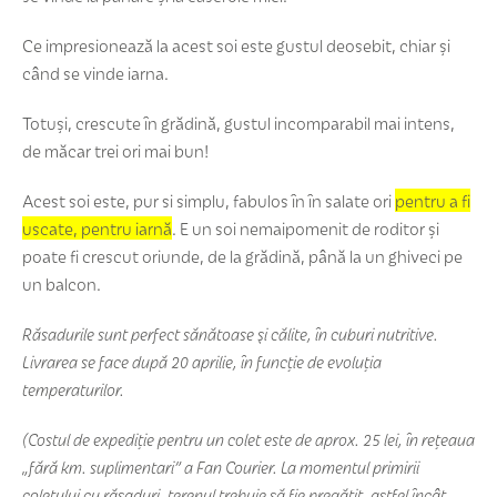
Ce impresionează la acest soi este gustul deosebit, chiar și
când se vinde iarna.
Totuși, crescute în grădină, gustul incomparabil mai intens,
de măcar trei ori mai bun!
Acest soi este, pur si simplu, fabulos în în salate ori
pentru a fi
uscate, pentru iarnă
. E un soi nemaipomenit de roditor și
poate fi crescut oriunde, de la grădină, până la un ghiveci pe
un balcon.
Răsadurile sunt perfect sănătoase şi călite, în cuburi nutritive.
Livrarea se face după 20 aprilie, în funcție de evoluția
temperaturilor.
(Costul de expediție pentru un colet este de aprox. 25 lei, în rețeaua
„fără km. suplimentari” a Fan Courier. La momentul primirii
coletului cu răsaduri, terenul trebuie să fie pregătit, astfel încât