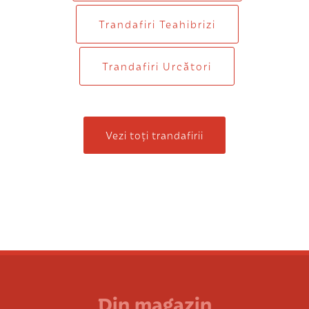
Trandafiri Teahibrizi
Trandafiri Urcători
Vezi toți trandafirii
Din magazin