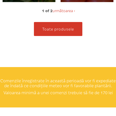
1 of 2
următoarea ›
Toate produsele
Comenzile înregistrate în această perioadă vor fi expediate
de îndată ce condițiile meteo vor fi favorabile plantării.
Valoarea minimă a unei comenzi trebuie să fie de 170 lei