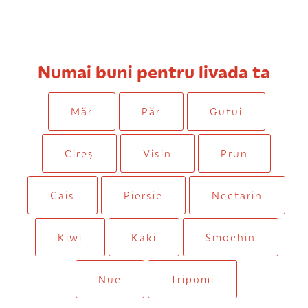
Numai buni pentru livada ta
Măr
Păr
Gutui
Cireș
Vișin
Prun
Cais
Piersic
Nectarin
Kiwi
Kaki
Smochin
Nuc
Tripomi