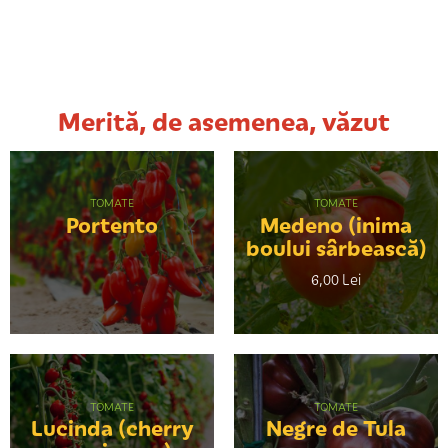
Merită, de asemenea, văzut
TOMATE
TOMATE
Portento
Medeno (inima
boului sârbească)
6,00 Lei
TOMATE
TOMATE
Lucinda (cherry
Negre de Tula