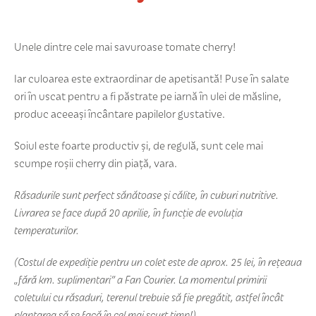
Unele dintre cele mai savuroase tomate cherry!
Iar culoarea este extraordinar de apetisantă! Puse în salate
ori în uscat pentru a fi păstrate pe iarnă în ulei de măsline,
produc aceeași încântare papilelor gustative.
Soiul este foarte productiv și, de regulă, sunt cele mai
scumpe roșii cherry din piață, vara.
Răsadurile sunt perfect sănătoase şi călite, în cuburi nutritive.
Livrarea se face după 20 aprilie, în funcție de evoluția
temperaturilor.
(Costul de expediție pentru un colet este de aprox. 25 lei, în rețeaua
„fără km. suplimentari” a Fan Courier. La momentul primirii
coletului cu răsaduri, terenul trebuie să fie pregătit, astfel încât
plantarea să se facă în cel mai scurt timp!)