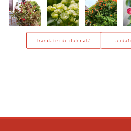
Don Juan
Green Iceberg
Westerland
Trandafiri de dulceaţă
Trandafi