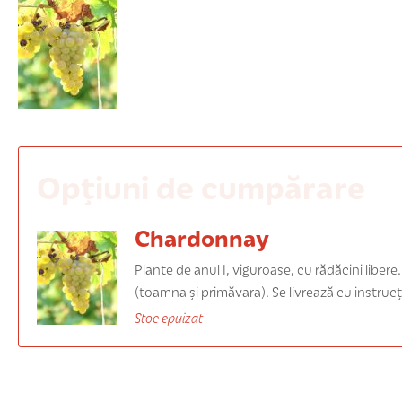
Opțiuni de cumpărare
Chardonnay
Plante de anul I, viguroase, cu rădăcini libere
(toamna și primăvara). Se livrează cu instrucț
Stoc epuizat