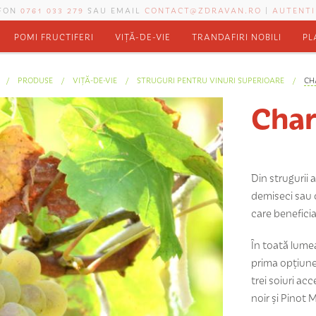
EFON
0761 033 279
SAU EMAIL
CONTACT@ZDRAVAN.RO
|
AUTENTI
POMI FRUCTIFERI
VIȚĂ-DE-VIE
TRANDAFIRI NOBILI
PL
PRODUSE
VIȚĂ-DE-VIE
STRUGURI PENTRU VINURI SUPERIOARE
CH
Cha
Din strugurii 
demiseci sau c
care benefici
În toată lumea
prima opțiune 
trei soiuri ac
noir și Pinot 