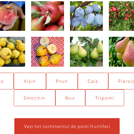
Congres
Jonathan
Dâmboviţa
Idared
tui de Huși
Williams (Duset
Conference
Harrow Sw
galben)
eș
Vișin
Prun
Cais
Piersi
Smochin
Nuc
Tripomi
Vezi tot sortimentul de pomi fructiferi