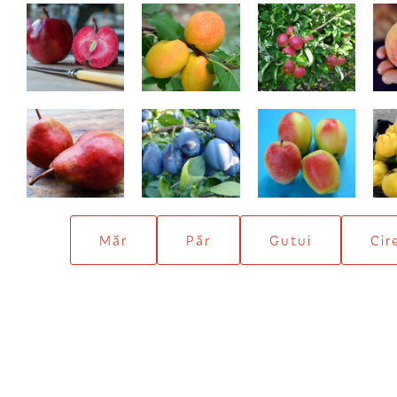
Calypso
Sulmona
Wagener
198,00 Lei
Williams roşu
Stanley
Kandil Sinap
Gu
Măr
Păr
Gutui
Cir