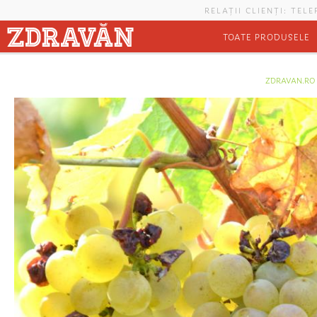
Mergi la conţinutul principal
RELAȚII CLIENȚI: TEL
TOATE PRODUSELE
Eşti aici
ZDRAVAN.RO