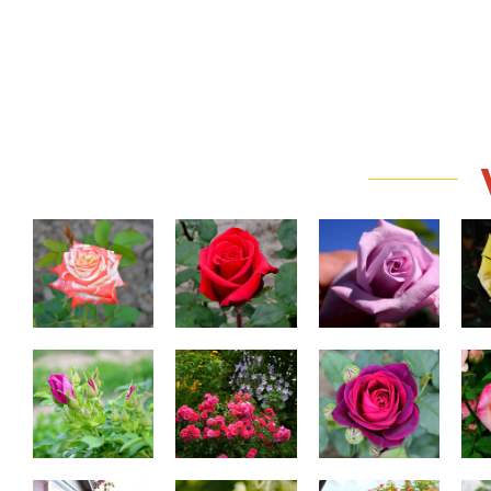
Impératrice Farah
Red Berlin
Sissi
Rugosa de
Heidetraum
Astrid
She
dulceaţă