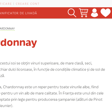
FICARE
|
CREARE CONT
ANIFICATOR DE LIVADĂ
ARDONNAY
rdonnay
acestui soi se obțin vinuri superioare, de mare clasă, seci,
hiar dulci licoroase, în funcție de condițiile climatice și de sol de
ază.
, Chardonnay este un reper pentru toate vinurile albe, fiind
pentru un vin alb de mare calitate. În Franța este unul din cele
ceptate prin lege pentru producerea șampaniei (alături de Pinot
Meunier).