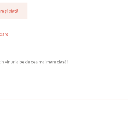
re și plată
ioare
n vinuri albe de cea mai mare clasă!