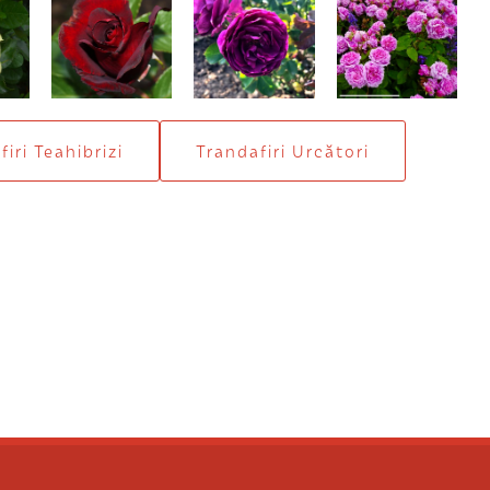
Schwarze
Iceberg magenta
Comte de
Madonna
Chambord
139,00 Lei
iri Teahibrizi
Trandafiri Urcători