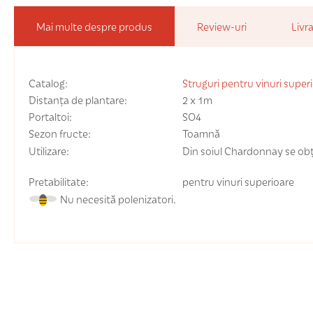
Mai multe despre produs
Review-uri
Livra
Catalog:
Struguri pentru vinuri super
Distanța de plantare:
2 x 1m
Portaltoi:
SO4
Sezon fructe:
Toamnă
Utilizare:
Din soiul Chardonnay se obți
Pretabilitate:
pentru vinuri superioare
Nu necesită polenizatori.