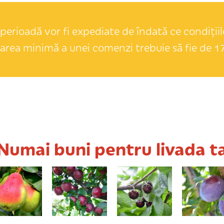
perioadă vor fi expediate de îndată ce condițiile
area minimă a unei comenzi trebuie să fie de 17
Numai buni pentru livada t
Carpica
Starkrimson
Valeriu Cikalov
Valor