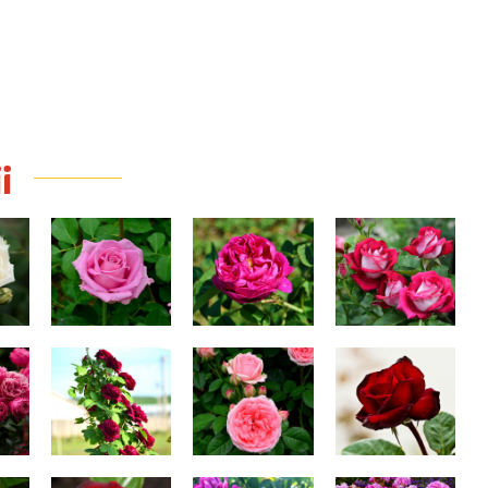
i
n
Aqua
Rose de Rescht
Anis
(trandafir de
dulceaţă)
o
Doctor Jamain
Kimono
Barkarole