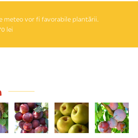
 meteo vor fi favorabile plantării.
0 lei
a
Victoria
Mutsu
Jubileum