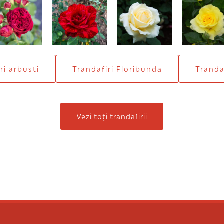
Red Peony
Intuition
Elina
Friesia
ri arbuști
Trandafiri Floribunda
Trandaf
Vezi toți trandafirii