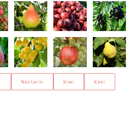
Argessis
Delicios dublu
Amar Maxut
roșu
eet
Pietroase
Cardinal
Bereczki
Donissen
c
Nectarin
Kiwi
Kaki