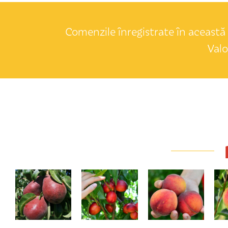
Comenzile înregistrate în această 
Valo
Red Favoritka
Cora
Redhaven