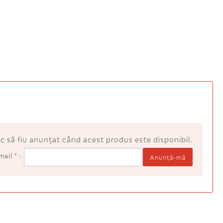
c să fiu anunţat când acest produs este disponibil.
mail
*
Anunţă-mă