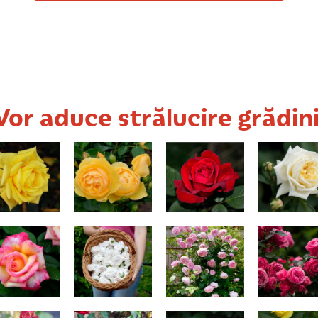
Vor aduce strălucire grădini
Landora
Graham Thomas
Mister Lincoln
Ilse Kroh
Superior
ila's Perfume
Madame Hardy
Generosity
Leonard