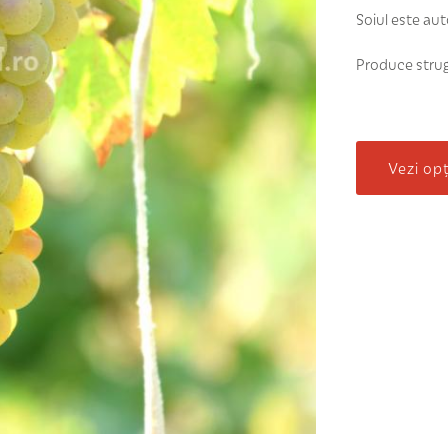
Soiul este aut
Produce strugu
Vezi op