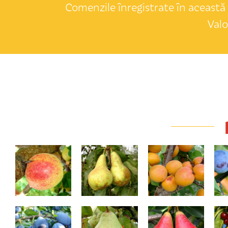
Comenzile înregistrate în această 
Valo
Sirena
Untoasă Bosc
Goldrich
A
Stanley
Contesa de Paris
Daciana