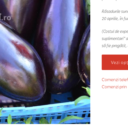
Răsadurile sunt
20 aprilie, în f
(Costul de expe
suplimentari” a
să fie pregătit,
Vezi op
Comenzi telef
Comenzi prin