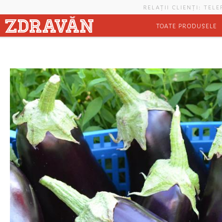
Mergi la conţinutul principal
RELAȚII CLIENȚI: TEL
TOATE PRODUSELE
Eşti aici