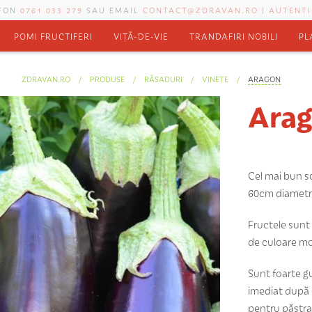
EFON
0761 033 279
SAU EMAIL
CONTACT@ZDRAVAN.RO
|
AUTENTI
POMI FRUCTIFERI
VIȚĂ-DE-VIE
TRANDAFIRI NOBILI
PL
ZDRAVAN.RO
PRODUSE
RĂSADURI
VINETE
ARAGON
Ara
Cel mai bun so
60cm diametru
Fructele sunt
de culoare mov
Sunt foarte g
imediat după 
pentru păstra