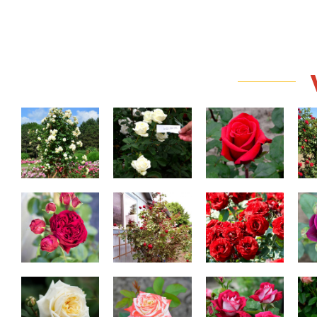
Stockholm
Avalanche
Red Berlin
115,00 Lei
Red Peony
Don Juan
Intrigue
Ilse Krohn
Impératrice Farah
Anis
Superior