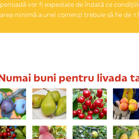
perioadă vor fi expediate de îndată ce condițiile
area minimă a unei comenzi trebuie să fie de 17
Numai buni pentru livada t
nna Späth
Curé
Crişane
Jonagold
Van
Florina
Doina
Ducesa d