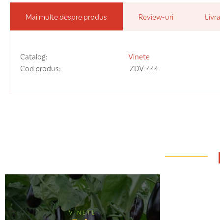
Mai multe despre produs
Review-uri
Livra
Catalog:
Vinete
Cod produs:
ZDV-444
VINETE