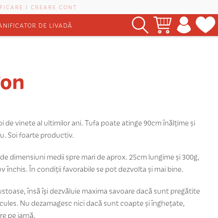
FICARE
|
CREARE CONT
ANIFICATOR DE LIVADĂ
gon
i de vinete al ultimilor ani. Tufa poate atinge 90cm înălțime și
. Soi foarte productiv.
 de dimensiuni medii spre mari de aprox. 25cm lungime și 300g,
 închis. În condiții favorabile se pot dezvolta și mai bine.
ustoase, însă îşi dezvăluie maxima savoare dacă sunt pregătite
cules. Nu dezamagesc nici dacă sunt coapte și înghețate,
re pe iarnă.