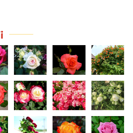
i
Edenul alb
Cristofor Columb
Westerland
sa
Double Delight
Angela
Lemon peony
cht
Doctor Jamain
Rumba
Aqua
de