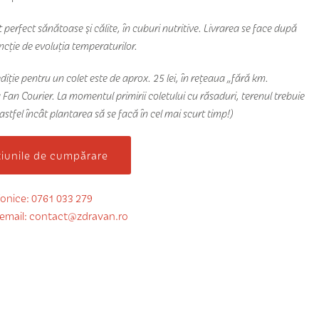
 perfect sănătoase şi călite, în cuburi nutritive. Livrarea se face după
uncție de evoluția temperaturilor.
diție pentru un colet este de aprox. 25 lei, în rețeaua „fără km.
 Fan Courier. La momentul primirii coletului cu răsaduri, terenul trebuie
 astfel încât plantarea să se facă în cel mai scurt timp!)
țiunile de cumpărare
onice: 0761 033 279
 email: contact@zdravan.ro