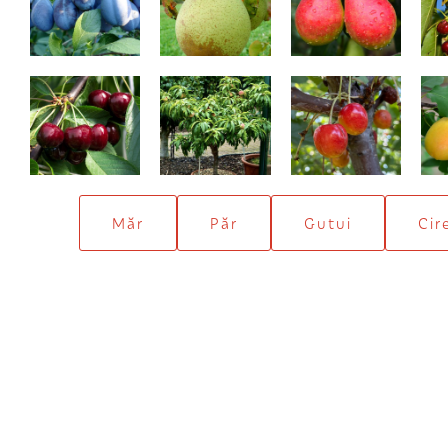
Summit
Piersic pitic
Roz amar
Măr
Păr
Gutui
Cir