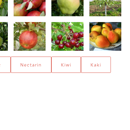
e
Hardenpont
împletiți)
a
Cardinal
Mari timpurii
Favorita lui Clapp
(Duset roșu)
c
Nectarin
Kiwi
Kaki