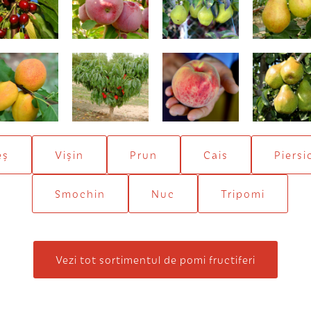
Angoulêm
Sulmona
Nectarin pitic
Congres
Novembr
eș
Vișin
Prun
Cais
Piersi
Smochin
Nuc
Tripomi
Vezi tot sortimentul de pomi fructiferi