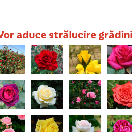
Vor aduce strălucire grădini
Sympathie
Intuition
Goldfinger
Ravel
Astrid
Elina
Queen Elisabeth
Testa Ros
Kimono
Landora
Swan Lake
Rose de Res
(trandafir 