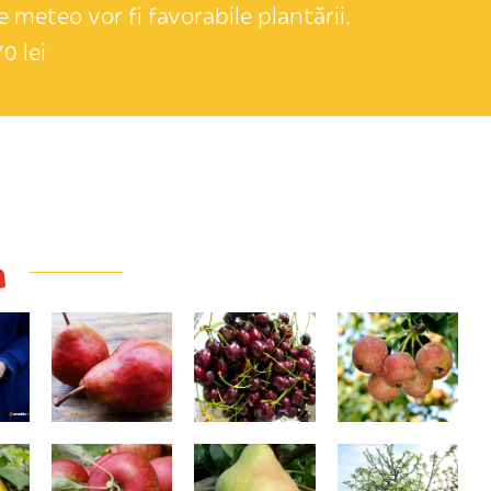
 meteo vor fi favorabile plantării.
0 lei
a
Williams roşu
Kordia
Busuioace cu
miez roşu
179,00 Lei
e
Jonathan
Untoasa
TriMeri (meri