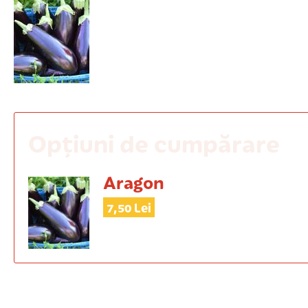
Opțiuni de cumpărare
Aragon
7,50 Lei