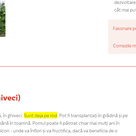
dezvoltare
cât mai puț
Fasonare p
Comezile m
iveci)
 în ghiveci.
Sunt deja pe rod
. Pot fi transplantați în grădină și pe
 până în toamnă. Pomul poate fi păstrat chiar mai mulți ani în
on - unde va înflori și va fructifica, dacă va beneficia de o