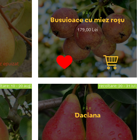
PĂR
Busuioace cu miez roşu
179,00 Lei
c epuizat
ltare: 10 - 20 aug
recoltare: 20 - 31 iul
PĂR
Daciana