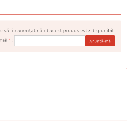
c să fiu anunţat când acest produs este disponibil.
mail
*
Anunţă-mă