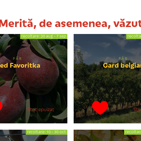
Merită, de asemenea, văzu
recoltare: 20 aug - 7 sep
recolta
PĂR
PĂR
ed Favoritka
Gard belgia
Stoc epuizat
Sto
recoltare: 10 - 30 oct
recoltar