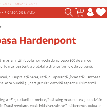
FICARE
|
CREARE CONT
ANIFICATOR DE LIVADĂ
T
asa Hardenpont
ă, mai rar întâlnit pe la noi, vechi de aproape 300 de ani, cu
ie, foarte rezistent şi pretabil la diferite formule de coroană.
 mari, cu suprafaţă neregulată, cu aparenţă „îndesată”. Untoasa
i este numită şi „para gutuie”, datorită aspectului şi mărimii
leg la sfârşitul lunii octombrie, însă ating maturitatea gustativă în
. După recoltare, coaja iniţial verzuie, se îngălbeneşte, pulpa se