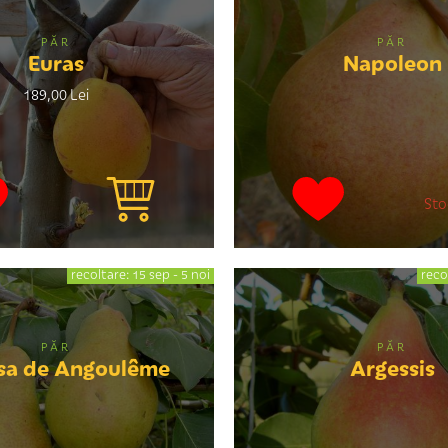
PĂR
PĂR
Euras
Napoleon
189,00 Lei
Sto
recoltare: 15 sep - 5 noi
reco
PĂR
PĂR
sa de Angoulême
Argessis