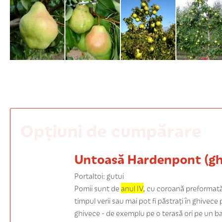
Opțiuni de cumpărare
Untoasă Hardenpont (gh
Portaltoi: gutui
Pomii sunt de
anul IV
, cu coroană preformată,
timpul verii sau mai pot fi păstrați în ghivece
ghivece - de exemplu pe o terasă ori pe un balc