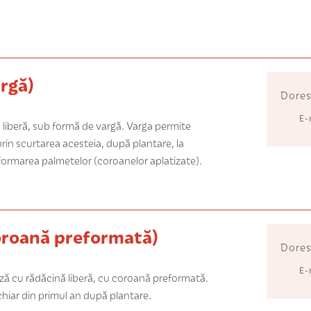
rgă)
Dores
E-
ă liberă, sub formă de vargă. Varga permite
 prin scurtarea acesteia, după plantare, la
 formarea palmetelor (coroanelor aplatizate).
roană preformată)
Dores
E-
ează cu rădăcină liberă, cu coroană preformată.
 chiar din primul an după plantare.