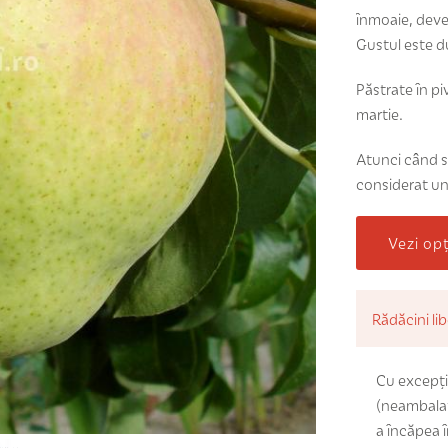
înmoaie, deve
Gustul este d
Păstrate în pi
martie.
Atunci când s
considerat un
Vezi op
Rădăcini li
Cu excepția
(neambalat
a încăpea 