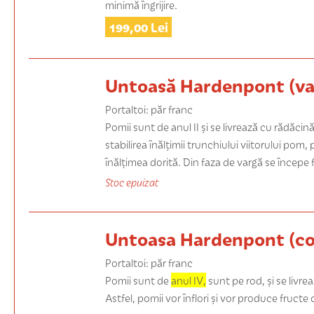
minimă îngrijire.
199,00 Lei
Untoasă Hardenpont (va
Portaltoi: păr franc
Pomii sunt de
anul II
și se livrează cu rădăcin
stabilirea înălțimii trunchiului viitorului pom,
înălțimea dorită. Din faza de vargă se începe
Stoc epuizat
Untoasa Hardenpont (co
Portaltoi: păr franc
Pomii sunt de
anul IV,
sunt pe rod, și se livr
Astfel, pomii vor înflori și vor produce fructe