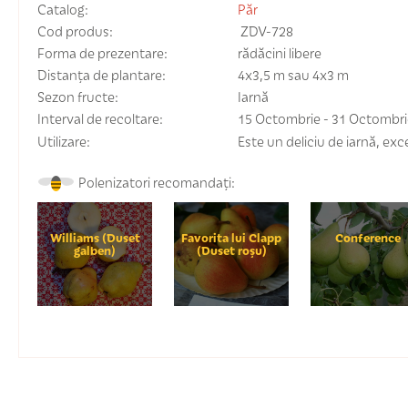
Catalog:
Păr
Cod produs:
ZDV-728
Forma de prezentare:
rădăcini libere
Distanța de plantare:
4x3,5 m sau 4x3 m
Sezon fructe:
Iarnă
Interval de recoltare:
15 Octombrie
-
31 Octombri
Utilizare:
Este un deliciu de iarnă, exc
Polenizatori recomandați:
Williams (Duset
Favorita lui Clapp
Conference
galben)
(Duset roșu)