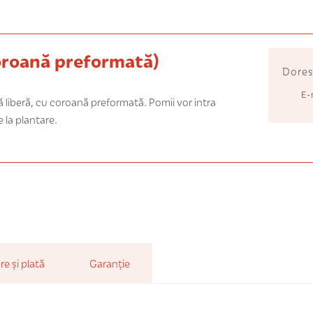
roană preformată)
Dores
E-
nă liberă, cu coroană preformată. Pomii vor intra
e la plantare.
re și plată
Garanție