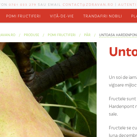
EFON
0761 033 279
SAU EMAIL
CONTACT@ZDRAVAN.RO
|
AUTENTI
POMI FRUCTIFERI
VIȚĂ-DE-VIE
TRANDAFIRI NOBILI
PL
RAVAN.RO
PRODUSE
POMI FRUCTIFERI
PĂR
UNTOASA HARDENPON
Unto
Un soi de iarn
vigoare mijloc
Fructele sunt
Hardenpont ma
sale.
Fructele se cu
luna decembrie