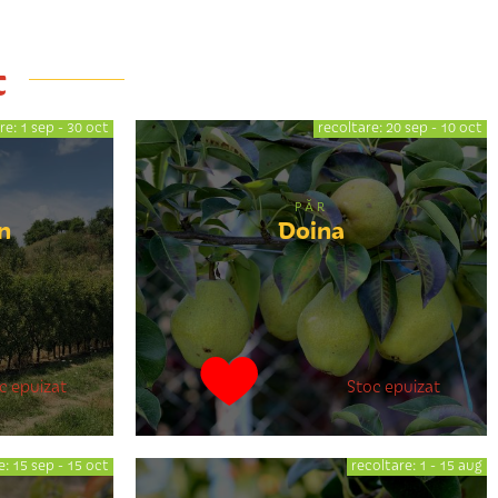
t
re: 1 sep - 30 oct
recoltare: 20 sep - 10 oct
PĂR
n
Doina
c epuizat
Stoc epuizat
e: 15 sep - 15 oct
recoltare: 1 - 15 aug