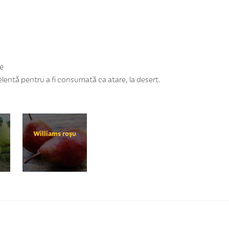
e
elentă pentru a fi consumată ca atare, la desert.
Williams roşu