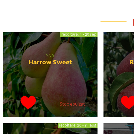
recoltare: 1 - 20 sep
PĂR
Harrow Sweet
R
Stoc epuizat
recoltare: 20 - 31 aug