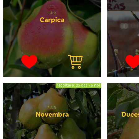
PĂR
Carpica
recoltare: 25 oct - 5 noi
PĂR
Novembra
Duce