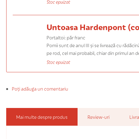
Stoc epuizat
Untoasa Hardenpont (co
Portaltoi: păr franc
Pomii sunt de
anul III
și se livrează cu rădăci
pe rod, cel mai probabil, chiar din primul an d
Stoc epuizat
Poți adăuga un comentariu
Mai multe despre produs
Review-uri
Livra