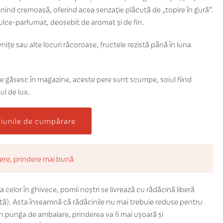
nind cremoasă, oferind acea senzaţie plăcută de „topire în gură”.
ulce-parfumat, deosebit de aromat şi de fin.
vniţe sau alte locuri răcoroase, fructele rezistă până în luna
e găsesc în magazine, aceste pere sunt scumpe, soiul fiind
ul de lux.
țiunile de cumpărare
bere, prindere mai bună
 celor în ghivece, pomii noștri se livrează cu rădăcină liberă
ă). Asta înseamnă că rădăcinile nu mai trebuie reduse pentru
în punga de ambalare, prinderea va fi mai ușoară și