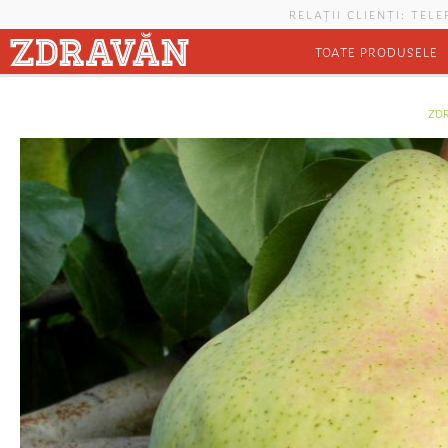
Mergi la conţinutul principal
RELAȚII CLIENȚI: TEL
TOATE PRODUSELE
Eşti aici
ZD