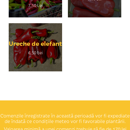
COȘUL MEU
7,50 Lei
CONTUL MEU
ARDEI
Ureche de elefant
WHISHLIST
6,50 Lei
Comenzile înregistrate în această perioadă vor fi expediate
de îndată ce condițiile meteo vor fi favorabile plantării.
Valoarea minimă a unei comenzi trebuie să fie de 170 lei