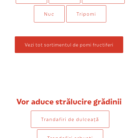
Nuc
Tripomi
Vezi tot sortimentul de pomi fructiferi
Vor aduce strălucire grădinii
Trandafiri de dulceaţă
Trandafiri arbuști