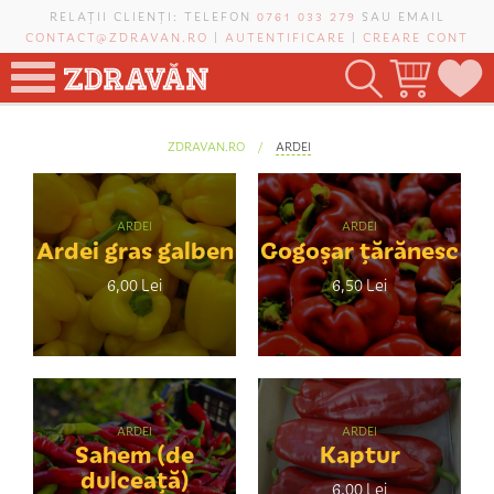
Mergi la conţinutul principal
RELAȚII CLIENȚI: TELEFON
0761 033 279
SAU EMAIL
CONTACT@ZDRAVAN.RO
|
AUTENTIFICARE
|
CREARE CONT
TOATE PRODUSELE
Eşti aici
ZDRAVAN.RO
ARDEI
POMI FRUCTIFERI
VIȚĂ-DE-VIE
ARDEI
ARDEI
Ardei gras galben
Gogoșar țărănesc
TRANDAFIRI NOBILI
6,00 Lei
6,50 Lei
PLANIFICATOR DE LIVADĂ
CAUTĂ ÎN SAIT
ARDEI
ARDEI
Sahem (de
Kaptur
dulceață)
6,00 Lei