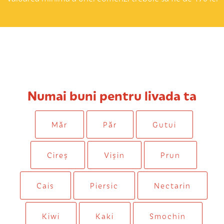
Numai buni pentru livada ta
Măr
Păr
Gutui
Cireș
Vișin
Prun
Cais
Piersic
Nectarin
Kiwi
Kaki
Smochin